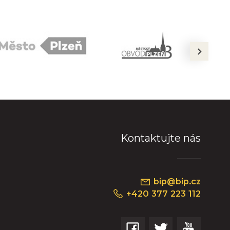
next
Kontaktujte nás
bip@bip.cz
+420 377 223 112