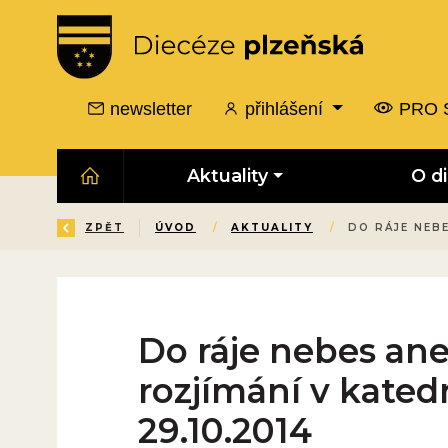
newsletter
přihlášení
PRO 
Aktuality
O d
ZPĚT
ÚVOD
/
AKTUALITY
/
DO RÁJE NEB
Do ráje nebes an
rozjímání v kated
29.10.2014