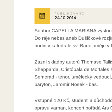
PUBLIKOVÁNO
24.10.2014
Soubor CAPELLA MARIANA vystoupí
Do ráje nebes aneb Dušičkové rozjí
hodin v katedrále sv. Bartoloměje v P
Zazní skladby autorů Thomase Talli
Shepparda, Cristóbala de Mortales a
Semerád - tenor, umělecký vedoucí, 
baryton, Jaromír Nosek - bas.
Vstupné 120 Kč, studenti a důchod
opravu varhan, koncert pořádá Ars 