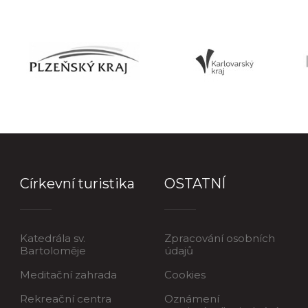
Církevní turistika
OSTATNÍ
Katedrála sv.
Zpracování osobních
Bartoloměje
údajů
Meditační zahrada
Cookies
Rekreační centra
Oznámení