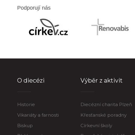
Podporují nás
O diecézi
Výběr z aktivit
Historie
Diecézní charita Plzeň
Vikariáty a farnosti
Křesťanské poradny
Biskup
Církevní školy