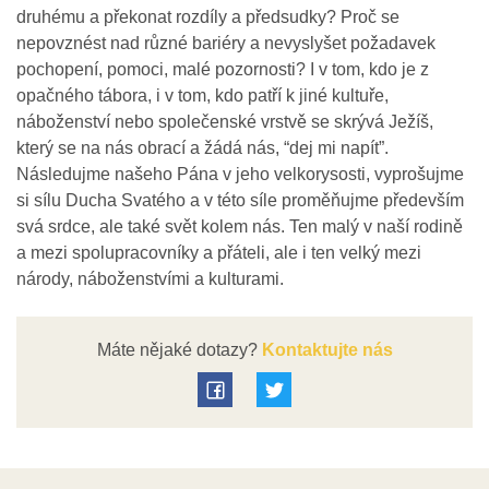
druhému a překonat rozdíly a předsudky? Proč se
nepovznést nad různé bariéry a nevyslyšet požadavek
pochopení, pomoci, malé pozornosti? I v tom, kdo je z
opačného tábora, i v tom, kdo patří k jiné kultuře,
náboženství nebo společenské vrstvě se skrývá Ježíš,
který se na nás obrací a žádá nás, “dej mi napít”.
Následujme našeho Pána v jeho velkorysosti, vyprošujme
si sílu Ducha Svatého a v této síle proměňujme především
svá srdce, ale také svět kolem nás. Ten malý v naší rodině
a mezi spolupracovníky a přáteli, ale i ten velký mezi
národy, náboženstvími a kulturami.
Máte nějaké dotazy?
Kontaktujte nás