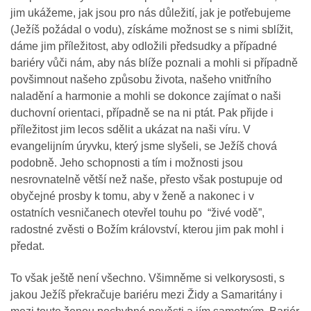
jim ukážeme, jak jsou pro nás důležití, jak je potřebujeme
(Ježíš požádal o vodu), získáme možnost se s nimi sblížit,
dáme jim příležitost, aby odložili předsudky a případné
bariéry vůči nám, aby nás blíže poznali a mohli si případně
povšimnout našeho způsobu života, našeho vnitřního
naladění a harmonie a mohli se dokonce zajímat o naši
duchovní orientaci, případně se na ni ptát. Pak přijde i
příležitost jim lecos sdělit a ukázat na naši víru. V
evangelijním úryvku, který jsme slyšeli, se Ježíš chová
podobně. Jeho schopnosti a tím i možnosti jsou
nesrovnatelně větší než naše, přesto však postupuje od
obyčejné prosby k tomu, aby v ženě a nakonec i v
ostatních vesničanech otevřel touhu po “živé vodě”,
radostné zvěsti o Božím království, kterou jim pak mohl i
předat.
To však ještě není všechno. Všimněme si velkorysosti, s
jakou Ježíš překračuje bariéru mezi Židy a Samaritány i