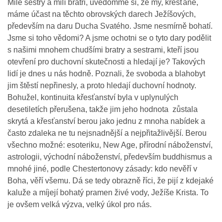
Milé sestry a milí bratři, uvědomme si, že my, křesťané,
máme účast na těchto obrovských darech Ježíšových,
především na daru Ducha Svatého. Jsme nesmírně bohatí.
Jsme si toho vědomi? A jsme ochotni se o tyto dary podělit
s našimi mnohem chudšími bratry a sestrami, kteří jsou
otevření pro duchovní skutečnosti a hledají je? Takových
lidí je dnes u nás hodně. Poznali, že svoboda a blahobyt
jim štěstí nepřinesly, a proto hledají duchovní hodnoty.
Bohužel, kontinuita křesťanství byla v uplynulých
desetiletích přerušena, takže jim jeho hodnota zůstala
skrytá a křesťanství berou jako jednu z mnoha nabídek a
často zdaleka ne tu nejsnadnější a nejpřitažlivější. Berou
všechno možné: esoteriku, New Age, přírodní náboženství,
astrologii, východní náboženství, především buddhismus a
mnohé jiné, podle Chestertonovy zásady: kdo nevěří v
Boha, věří všemu. Dá se tedy obrazně říci, že pijí z kdejaké
kaluže a míjejí bohatý pramen živé vody, Ježíše Krista. To
je ovšem velká výzva, velký úkol pro nás.