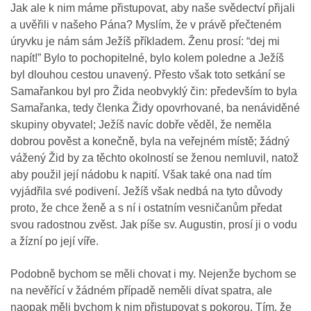
Jak ale k nim máme přistupovat, aby naše svědectví přijali
a uvěřili v našeho Pána? Myslím, že v právě přečteném
úryvku je nám sám Ježíš příkladem. Ženu prosí: “dej mi
napít!” Bylo to pochopitelné, bylo kolem poledne a Ježíš
byl dlouhou cestou unavený. Přesto však toto setkání se
Samařankou byl pro Žida neobvyklý čin: především to byla
Samařanka, tedy členka Židy opovrhované, ba nenáviděné
skupiny obyvatel; Ježíš navíc dobře věděl, že neměla
dobrou pověst a konečně, byla na veřejném místě; žádný
vážený Žid by za těchto okolností se ženou nemluvil, natož
aby použil její nádobu k napití. Však také ona nad tím
vyjádřila své podivení. Ježíš však nedbá na tyto důvody
proto, že chce ženě a s ní i ostatním vesničanům předat
svou radostnou zvěst. Jak píše sv. Augustin, prosí ji o vodu
a žízní po její víře.
Podobně bychom se měli chovat i my. Nejenže bychom se
na nevěřící v žádném případě neměli dívat spatra, ale
naopak měli bychom k nim přistupovat s pokorou. Tím, že