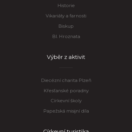
Historie
Vikariáty a farnosti
Biskup
Bl. Hroznata
Výběr z aktivit
Diecézní charita Plzeň
Křesťanské poradny
Církevní školy
Papežská misijní díla
Církevní turistika