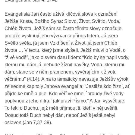
Evangelista Jan
často užívá klíčová slova k označení
Ježíše Krista, Božího Syna: Slovo, Život, Světlo, Voda,
Chléb života. Ježíš sám se často těmito slovy označuje,
protože vystihují jeho význam a přínos lidem. Já jsem
Světlo světa, já jsem Vzkříšení a Život, já jsem Chléb
života … V textu, který jsme slyšeli, Ježíš mluví o Vodě, o
“živé vodě”, jako o svém daru lidem: “Kdo by se napil vody,
kterou mu dám já, nebude žíznit navěky. Voda, kterou mu
dám, stane se v něm pramenem, vyvěrajícím k životu
věčnému” (4,14). A na to tématicky navazuje Ježíšův výrok
ze sedmé kapitoly Janova evangelia: “Jestliže kdo žízní, ať
přijde ke mně a pije! Kdo věří ve mne, `proudy živé vody
poplynou z jeho nitra,` jak praví Písmo.” A Jan vysvětluje:
To řekl o Duchu, jejž měli přijmout ti, kteří v něj uvěřili.
Dosud totiž Duch nebyl dán, neboť Ježíš ještě nebyl
oslaven (Jan 7,37-39).