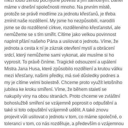
mezi touto ženou pochybné pověsti a jím samotným. Bariér
máme v dnešní společnosti mnoho. Na prvním místě,
protože se právě modlíme za jednotu křesťanů, je třeba
zmínit naše rozdělení. My jsme ho nezpůsobili, narodili
jsme se do rozdělené církve, rozděleného křesťanství, ale
nemůžeme se s tím smířit. Cítíme jako velkou povinnost
naplnit přání našeho Pána a usilovat o jednotu. Víme, že
jednota a cesta k ní je zázrak otevření myslí a obrácení
srdcí, který nemůžeme sami vykonat, ale musíme si ho
vyprosit. To právě činíme. Tragické odsouzení a upálení
Mistra Jana Husa, které způsobilo rozdělení a krutou válku
mezi křesťany, našimi předky, má své důsledky podnes a
my je cítíme velmi bolestně. Chceme proto využít letošního
jubilea ke kroku smíření. Víme, že během staletí se
nakupily viny na obou stranách. Proto chceme ve zvláštní
bohoslužbě smíření se vzájemně poprosit o odpuštění a
také si toto odpuštění vzájemně udělit. A také znovu
projevit vůli usilovat o jednotu v tom, co máme společné, o
toleranci v tom, co nás rozděluje, a především o vzájemnou