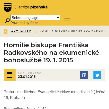
Powered by
Translate
ZPĚT
ÚVOD
AKTUALITY
/
/
Homilie biskupa Františka
Radkovského na ekumenické
bohoslužbě 19. 1. 2015
PUBLIKOVÁNO
23.01.2015
Praha - modlitebna Evangelické církve metodistické (Ječná
19, Praha 2)
Evangelium: Jan 4, 1- 42