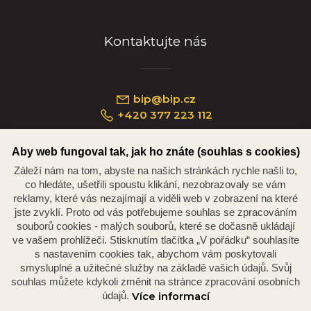
Kontaktujte nás
bip@bip.cz
+420 377 223 112
Aby web fungoval tak, jak ho znáte (souhlas s cookies)
Záleží nám na tom, abyste na našich stránkách rychle našli to,
Náměstí Republiky 234/35, 301 00 Plzeň
co hledáte, ušetřili spoustu klikání, nezobrazovaly se vám
reklamy, které vás nezajímají a viděli web v zobrazení na které
jste zvyklí. Proto od vás potřebujeme souhlas se zpracováním
souborů cookies - malých souborů, které se dočasně ukládají
ve vašem prohlížeči. Stisknutím tlačítka „V pořádku“ souhlasíte
s nastavením cookies tak, abychom vám poskytovali
smysluplné a užitečné služby na základě vašich údajů. Svůj
souhlas můžete kdykoli změnit na stránce zpracování osobních
údajů.
Více informací