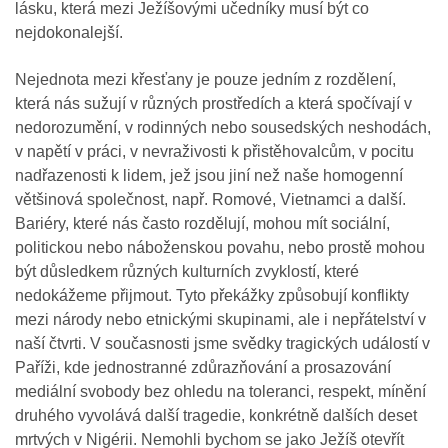
lásku, která mezi Ježíšovými učedníky musí být co
nejdokonalejší.
Nejednota mezi křesťany je pouze jedním z rozdělení,
která nás sužují v různých prostředích a která spočívají v
nedorozumění, v rodinných nebo sousedských neshodách,
v napětí v práci, v nevraživosti k přistěhovalcům, v pocitu
nadřazenosti k lidem, jež jsou jiní než naše homogenní
většinová společnost, např. Romové, Vietnamci a další.
Bariéry, které nás často rozdělují, mohou mít sociální,
politickou nebo náboženskou povahu, nebo prostě mohou
být důsledkem různých kulturních zvyklostí, které
nedokážeme přijmout. Tyto překážky způsobují konflikty
mezi národy nebo etnickými skupinami, ale i nepřátelství v
naší čtvrti. V současnosti jsme svědky tragických událostí v
Paříži, kde jednostranné zdůrazňování a prosazování
mediální svobody bez ohledu na toleranci, respekt, mínění
druhého vyvolává další tragedie, konkrétně dalších deset
mrtvých v Nigérii. Nemohli bychom se jako Ježíš otevřít