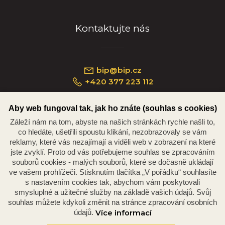
Kontaktujte nás
bip@bip.cz
+420 377 223 112
Aby web fungoval tak, jak ho znáte (souhlas s cookies)
Záleží nám na tom, abyste na našich stránkách rychle našli to,
Náměstí Republiky 234/35, 301 00 Plzeň
co hledáte, ušetřili spoustu klikání, nezobrazovaly se vám
reklamy, které vás nezajímají a viděli web v zobrazení na které
jste zvyklí. Proto od vás potřebujeme souhlas se zpracováním
souborů cookies - malých souborů, které se dočasně ukládají
ve vašem prohlížeči. Stisknutím tlačítka „V pořádku“ souhlasíte
s nastavením cookies tak, abychom vám poskytovali
smysluplné a užitečné služby na základě vašich údajů. Svůj
souhlas můžete kdykoli změnit na stránce zpracování osobních
údajů.
Více informací