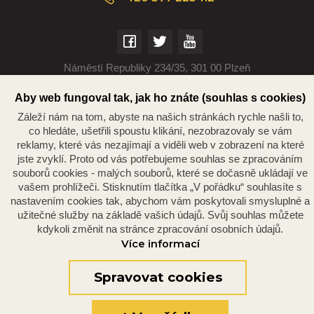
Náměstí Republiky 234/35, 301 00 Plzeň
Aby web fungoval tak, jak ho znáte (souhlas s cookies)
Záleží nám na tom, abyste na našich stránkách rychle našli to,
co hledáte, ušetřili spoustu klikání, nezobrazovaly se vám
reklamy, které vás nezajímají a viděli web v zobrazení na které
jste zvyklí. Proto od vás potřebujeme souhlas se zpracováním
souborů cookies - malých souborů, které se dočasně ukládají ve
vašem prohlížeči. Stisknutím tlačítka „V pořádku“ souhlasíte s
nastavením cookies tak, abychom vám poskytovali smysluplné a
© 2026 Oficiální stránky Plzeňské diecéze
©dmpCMS
užitečné služby na základě vašich údajů. Svůj souhlas můžete
kdykoli změnit na stránce zpracování osobních údajů.
Více informací
Spravovat cookies