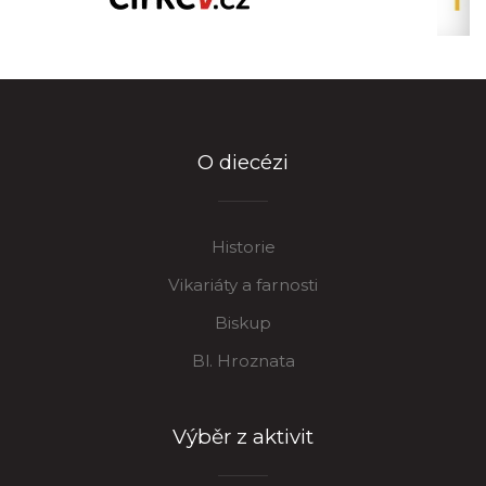
O diecézi
Historie
Vikariáty a farnosti
Biskup
Bl. Hroznata
Výběr z aktivit