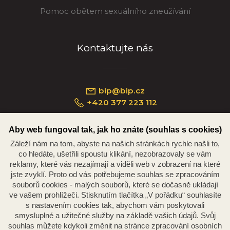
Pomoc obětem sexuálního zneužívání
Kontaktujte nás
bip@bip.cz
+420 377 223 112
Aby web fungoval tak, jak ho znáte (souhlas s cookies)
Záleží nám na tom, abyste na našich stránkách rychle našli to,
Náměstí Republiky 234/35, 301 00 Plzeň
co hledáte, ušetřili spoustu klikání, nezobrazovaly se vám
reklamy, které vás nezajímají a viděli web v zobrazení na které
jste zvyklí. Proto od vás potřebujeme souhlas se zpracováním
souborů cookies - malých souborů, které se dočasně ukládají
ve vašem prohlížeči. Stisknutím tlačítka „V pořádku“ souhlasíte
s nastavením cookies tak, abychom vám poskytovali
smysluplné a užitečné služby na základě vašich údajů. Svůj
souhlas můžete kdykoli změnit na stránce zpracování osobních