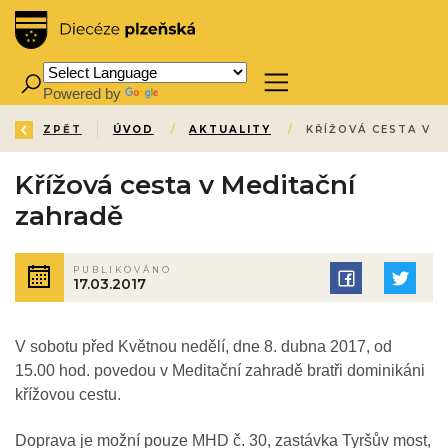
Powered by
Translate
ZPĚT
ÚVOD
/
AKTUALITY
/
KŘÍŽOVÁ CESTA V 
Křížová cesta v Meditační
zahradě
PUBLIKOVÁNO
17.03.2017
V sobotu před Květnou nedělí, dne 8. dubna 2017, od
15.00 hod. povedou v Meditační zahradě bratři dominikáni
křížovou cestu.
Doprava je možní pouze MHD č. 30, zastávka Tyršův most,