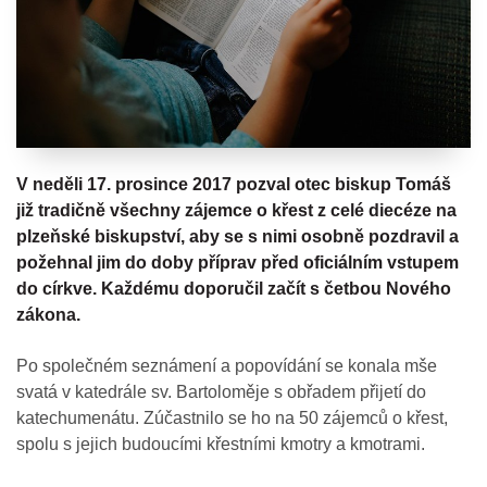
V neděli 17. prosince 2017 pozval otec biskup Tomáš
již tradičně všechny zájemce o křest z celé diecéze na
plzeňské biskupství, aby se s nimi osobně pozdravil a
požehnal jim do doby příprav před oficiálním vstupem
do církve. Každému doporučil začít s četbou Nového
zákona.
Po společném seznámení a popovídání se konala mše
svatá v katedrále sv. Bartoloměje s obřadem přijetí do
katechumenátu. Zúčastnilo se ho na 50 zájemců o křest,
spolu s jejich budoucími křestními kmotry a kmotrami.