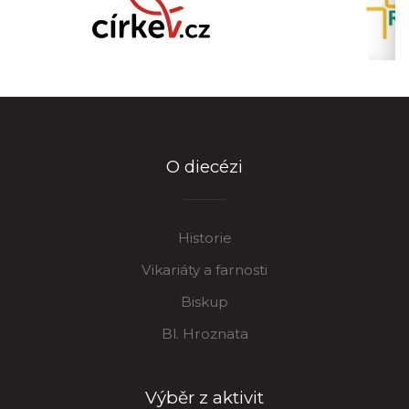
O diecézi
Historie
Vikariáty a farnosti
Biskup
Bl. Hroznata
Výběr z aktivit