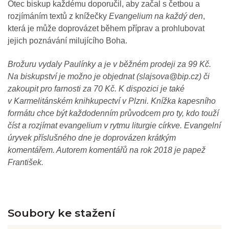
Otec biskup každému doporučil, aby začal s četbou a
rozjímáním textů z knížečky
Evangelium na každý den
,
která je může doprovázet během příprav a prohlubovat
jejich poznávání milujícího Boha.
Brožuru vydaly Paulínky a je v běžném prodeji za 99 Kč.
Na biskupství je možno je objednat (slajsova@bip.cz) či
zakoupit pro farnosti za 70 Kč. K dispozici je také
v Karmelitánském knihkupectví v Plzni.
Knížka kapesního
formátu chce být každodenním průvodcem pro ty, kdo touží
číst a rozjímat evangelium v rytmu liturgie církve. Evangelní
úryvek příslušného dne je doprovázen krátkým
komentářem. Autorem komentářů na rok 2018 je papež
František.
Soubory ke stažení