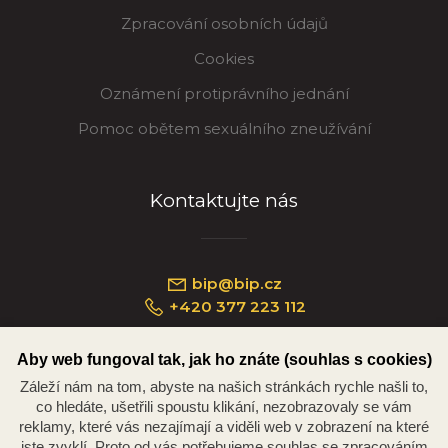
Zpracování osobních údajů
Cookies
Oznámení protiprávního jednání
Pomoc obětem sexuálního zneužívání
Kontaktujte nás
bip@bip.cz
+420 377 223 112
Aby web fungoval tak, jak ho znáte (souhlas s cookies)
Záleží nám na tom, abyste na našich stránkách rychle našli to,
Náměstí Republiky 234/35, 301 00 Plzeň
co hledáte, ušetřili spoustu klikání, nezobrazovaly se vám
reklamy, které vás nezajímají a viděli web v zobrazení na které
jste zvyklí. Proto od vás potřebujeme souhlas se zpracováním