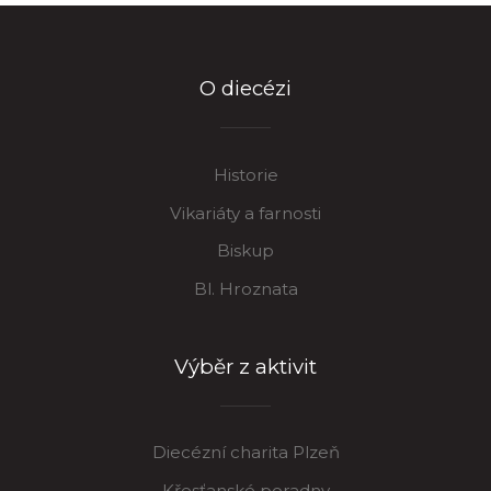
O diecézi
Historie
Vikariáty a farnosti
Biskup
Bl. Hroznata
Výběr z aktivit
Diecézní charita Plzeň
Křesťanské poradny