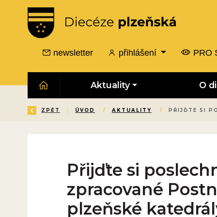
newsletter
přihlášení
PRO 
Aktuality
O d
ZPĚT
ÚVOD
/
AKTUALITY
/
PŘIJĎTE SI 
Přijďte si posle
zpracované Postní
plzeňské katedrál