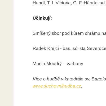
Handl, T. L.Victoria, G. F. Händel ad.
Účinkují:
Smíšený sbor pod kůrem chrámu na K
Radek Krejčí - bas, sólista Severoč
Martin Moudrý – varhany
Více o hudbě v katedrále sv. Bartol
www.duchovnihudba.cz
.