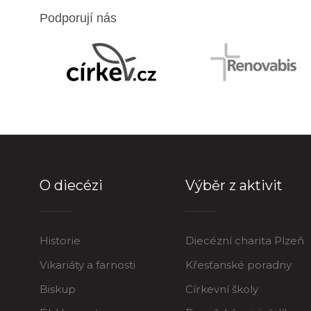
Podporují nás
O diecézi
Výběr z aktivit
Historie
Diecézní charita Plzeň
Vikariáty a farnosti
Křesťanské poradny
Biskup
Církevní školy