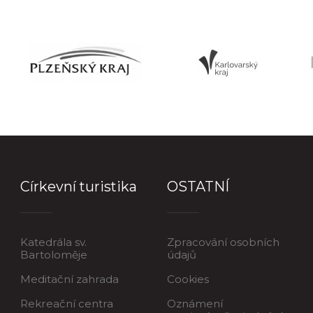
Církevní turistika
OSTATNÍ
Katedrála sv.
Zpracování osobních
Bartoloměje
údajů
Meditační zahrada
Cookies
Rekreační centra
Oznámení