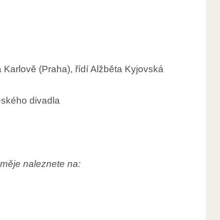
arlově (Praha), řídí Alžběta Kyjovská
eského divadla
oměje naleznete na: