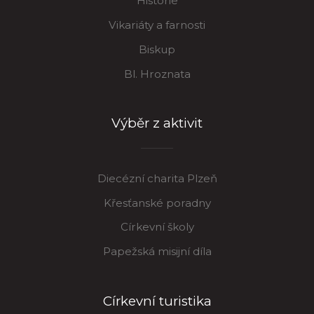
Historie
Vikariáty a farnosti
Biskup
Bl. Hroznata
Výběr z aktivit
Diecézní charita Plzeň
Křesťanské poradny
Církevní školy
Papežská misijní díla
Církevní turistika