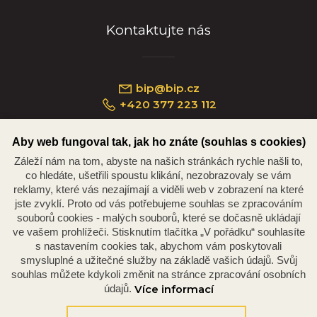
Kontaktujte nás
bip@bip.cz
+420 377 223 112
Aby web fungoval tak, jak ho znáte (souhlas s cookies)
Záleží nám na tom, abyste na našich stránkách rychle našli to,
Náměstí Republiky 234/35, 301 00 Plzeň
co hledáte, ušetřili spoustu klikání, nezobrazovaly se vám
reklamy, které vás nezajímají a viděli web v zobrazení na které
jste zvyklí. Proto od vás potřebujeme souhlas se zpracováním
souborů cookies - malých souborů, které se dočasně ukládají
ve vašem prohlížeči. Stisknutím tlačítka „V pořádku“ souhlasíte
s nastavením cookies tak, abychom vám poskytovali
smysluplné a užitečné služby na základě vašich údajů. Svůj
souhlas můžete kdykoli změnit na stránce zpracování osobních
údajů.
Více informací
© 2026 Oficiální stránky Plzeňské diecéze
©dmpCMS