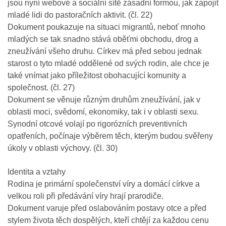
jsou nyní webové a sociální sítě zásadní formou, jak zapojit
mladé lidi do pastoračních aktivit. (čl. 22)
Dokument poukazuje na situaci migrantů, neboť mnoho
mladých se tak snadno stává oběťmi obchodu, drog a
zneužívání všeho druhu. Církev má před sebou jednak
starost o tyto mladé oddělené od svých rodin, ale chce je
také vnímat jako příležitost obohacující komunity a
společnost. (čl. 27)
Dokument se věnuje různým druhům zneužívání, jak v
oblasti moci, svědomí, ekonomiky, tak i v oblasti sexu.
Synodní otcové volají po rigorózních preventivních
opatřeních, počínaje výběrem těch, kterým budou svěřeny
úkoly v oblasti výchovy. (čl. 30)
Identita a vztahy
Rodina je primární společenství víry a domácí církve a
velkou roli při předávání víry hrají prarodiče.
Dokument varuje před oslabováním postavy otce a před
stylem života těch dospělých, kteří chtějí za každou cenu