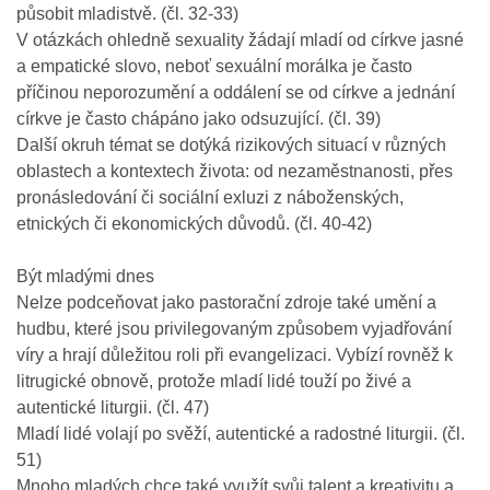
působit mladistvě. (čl. 32-33)
V otázkách ohledně sexuality žádají mladí od církve jasné
a empatické slovo, neboť sexuální morálka je často
příčinou neporozumění a oddálení se od církve a jednání
církve je často chápáno jako odsuzující. (čl. 39)
Další okruh témat se dotýká rizikových situací v různých
oblastech a kontextech života: od nezaměstnanosti, přes
pronásledování či sociální exluzi z náboženských,
etnických či ekonomických důvodů. (čl. 40-42)
Být mladými dnes
Nelze podceňovat jako pastorační zdroje také umění a
hudbu, které jsou privilegovaným způsobem vyjadřování
víry a hrají důležitou roli při evangelizaci. Vybízí rovněž k
litrugické obnově, protože mladí lidé touží po živé a
autentické liturgii. (čl. 47)
Mladí lidé volají po svěží, autentické a radostné liturgii. (čl.
51)
Mnoho mladých chce také využít svůj talent a kreativitu a