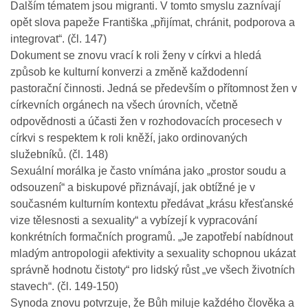
Dalším tématem jsou migranti. V tomto smyslu zaznívají
opět slova papeže Františka „přijímat, chránit, podporova a
integrovat“. (čl. 147)
Dokument se znovu vrací k roli ženy v církvi a hledá
způsob ke kulturní konverzi a změně každodenní
pastorační činnosti. Jedná se především o přítomnost žen v
církevních orgánech na všech úrovních, včetně
odpovědnosti a účasti žen v rozhodovacích procesech v
církvi s respektem k roli kněží, jako ordinovaných
služebníků. (čl. 148)
Sexuální morálka je často vnímána jako „prostor soudu a
odsouzení“ a biskupové přiznávají, jak obtížné je v
současném kulturním kontextu předávat „krásu křesťanské
vize tělesnosti a sexuality“ a vybízejí k vypracování
konkrétních formačních programů. „Je zapotřebí nabídnout
mladým antropologii afektivity a sexuality schopnou ukázat
správně hodnotu čistoty“ pro lidský růst „ve všech životních
stavech“. (čl. 149-150)
Synoda znovu potvrzuje, že Bůh miluje každého člověka a