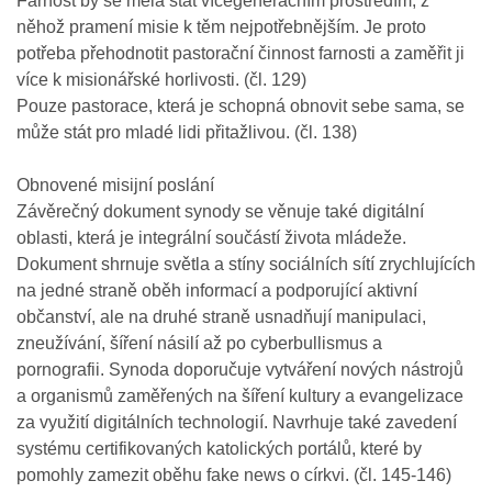
Farnost by se měla stát vícegeneračním prostředím, z
něhož pramení misie k těm nejpotřebnějším. Je proto
potřeba přehodnotit pastorační činnost farnosti a zaměřit ji
více k misionářské horlivosti. (čl. 129)
Pouze pastorace, která je schopná obnovit sebe sama, se
může stát pro mladé lidi přitažlivou. (čl. 138)
Obnovené misijní poslání
Závěrečný dokument synody se věnuje také digitální
oblasti, která je integrální součástí života mládeže.
Dokument shrnuje světla a stíny sociálních sítí zrychlujících
na jedné straně oběh informací a podporující aktivní
občanství, ale na druhé straně usnadňují manipulaci,
zneužívání, šíření násilí až po cyberbullismus a
pornografii. Synoda doporučuje vytváření nových nástrojů
a organismů zaměřených na šíření kultury a evangelizace
za využití digitálních technologií. Navrhuje také zavedení
systému certifikovaných katolických portálů, které by
pomohly zamezit oběhu fake news o církvi. (čl. 145-146)