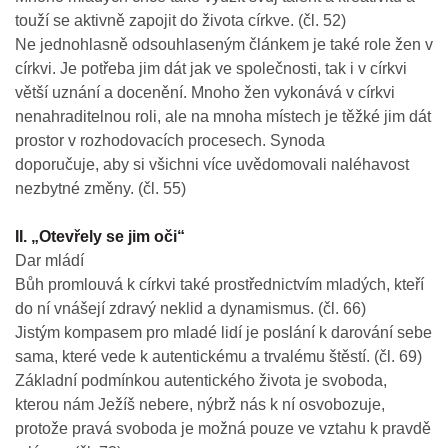
touží se aktivně zapojit do života církve. (čl. 52)
Ne jednohlasně odsouhlaseným článkem je také role žen v
církvi. Je potřeba jim dát jak ve společnosti, tak i v církvi
větší uznání a docenění. Mnoho žen vykonává v církvi
nenahraditelnou roli, ale na mnoha místech je těžké jim dát
prostor v rozhodovacích procesech. Synoda
doporučuje, aby si všichni více uvědomovali naléhavost
nezbytné změny. (čl. 55)
II. „Otevřely se jim oči“
Dar mládí
Bůh promlouvá k církvi také prostřednictvím mladých, kteří
do ní vnášejí zdravý neklid a dynamismus. (čl. 66)
Jistým kompasem pro mladé lidí je poslání k darování sebe
sama, které vede k autentickému a trvalému štěstí. (čl. 69)
Základní podmínkou autentického života je svoboda,
kterou nám Ježíš nebere, nýbrž nás k ní osvobozuje,
protože pravá svoboda je možná pouze ve vztahu k pravdě