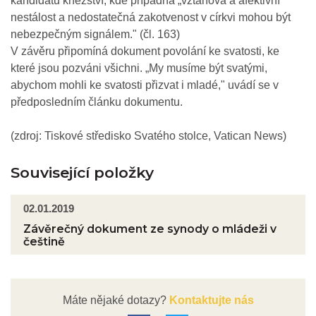
kandidátů kněžství, kde případná „vztahová a afektivní
nestálost a nedostatečná zakotvenost v církvi mohou být
nebezpečným signálem." (čl. 163)
V závěru připomíná dokument povolání ke svatosti, ke
které jsou pozváni všichni. „My musíme být svatými,
abychom mohli ke svatosti přizvat i mladé," uvádí se v
předposledním článku dokumentu.
(zdroj: Tiskové středisko Svatého stolce, Vatican News)
Související položky
02.01.2019
Závěrečný dokument ze synody o mládeži v
češtině
Máte nějaké dotazy?
Kontaktujte nás