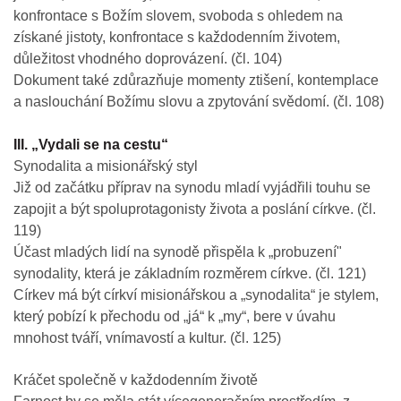
konfrontace s Božím slovem, svoboda s ohledem na
získané jistoty, konfrontace s každodenním životem,
důležitost vhodného doprovázení. (čl. 104)
Dokument také zdůrazňuje momenty ztišení, kontemplace
a naslouchání Božímu slovu a zpytování svědomí. (čl. 108)
III. „Vydali se na cestu“
Synodalita a misionářský styl
Již od začátku příprav na synodu mladí vyjádřili touhu se
zapojit a být spoluprotagonisty života a poslání církve. (čl.
119)
Účast mladých lidí na synodě přispěla k „probuzení"
synodality, která je základním rozměrem církve. (čl. 121)
Církev má být církví misionářskou a „synodalita“ je stylem,
který pobízí k přechodu od „já“ k „my“, bere v úvahu
mnohost tváří, vnímavostí a kultur. (čl. 125)
Kráčet společně v každodenním životě