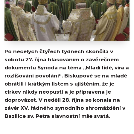
Po necelých čtyřech týdnech skončila v
sobotu 27. října hlasováním o závěrečném
dokumentu Synoda na téma „Mladí lidé, víra a
rozlišování povolání“. Biskupové se na mladé
obrátili i krátkým listem s ujištěním, že je
církev nikdy neopustí a je připravena je
doprovázet. V neděli 28. října se konala na
závěr XV. řádného synodního shromáždění v
Bazilice sv. Petra slavnostní mše svatá.