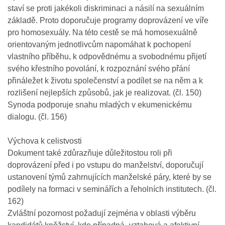
staví se proti jakékoli diskriminaci a násilí na sexuálním
základě. Proto doporučuje programy doprovázení ve víře
pro homosexuály. Na této cestě se má homosexuálně
orientovaným jednotlivcům napomáhat k pochopení
vlastního příběhu, k odpovědnému a svobodnému přijetí
svého křestního povolání, k rozpoznání svého přání
přináležet k životu společenství a podílet se na něm a k
rozlišení nejlepších způsobů, jak je realizovat. (čl. 150)
Synoda podporuje snahu mladých v ekumenickému
dialogu. (čl. 156)
Výchova k celistvosti
Dokument také zdůrazňuje důležitostou roli při
doprovázení před i po vstupu do manželství, doporučují
ustanovení týmů zahrnujících manželské páry, které by se
podílely na formaci v seminářích a řeholních institutech. (čl.
162)
Zvláštní pozornost požadují zejména v oblasti výběru