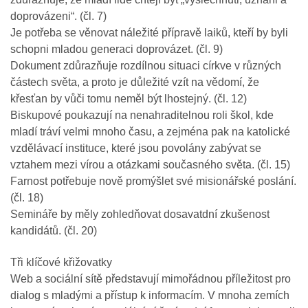
doprovázeni“. (čl. 7)
Je potřeba se věnovat náležité přípravě laiků, kteří by byli
schopni mladou generaci doprovázet. (čl. 9)
Dokument zdůrazňuje rozdílnou situaci církve v různých
částech světa, a proto je důležité vzít na vědomí, že
křesťan by vůči tomu neměl být lhostejný. (čl. 12)
Biskupové poukazují na nenahraditelnou roli škol, kde
mladí tráví velmi mnoho času, a zejména pak na katolické
vzdělávací instituce, které jsou povolány zabývat se
vztahem mezi vírou a otázkami současného světa. (čl. 15)
Farnost potřebuje nově promýšlet své misionářské poslání.
(čl. 18)
Semináře by měly zohledňovat dosavatdní zkušenost
kandidátů. (čl. 20)
Tři klíčové křižovatky
Web a sociální sítě představují mimořádnou příležitost pro
dialog s mladými a přístup k informacím. V mnoha zemích