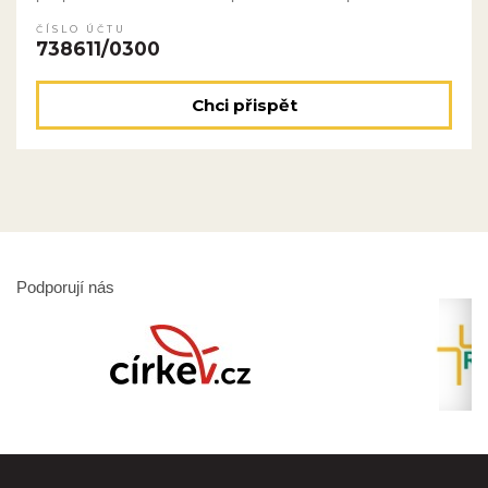
ČÍSLO ÚČTU
738611/0300
Chci přispět
Podporují nás