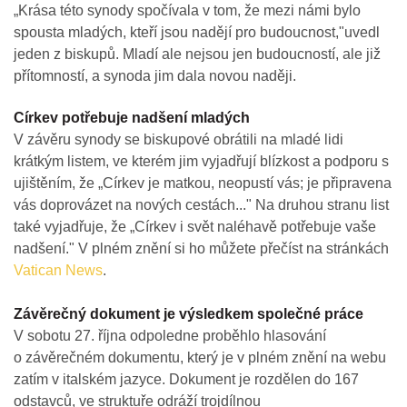
„Krása této synody spočívala v tom, že mezi námi bylo
spousta mladých, kteří jsou nadějí pro budoucnost,"uvedl
jeden z biskupů. Mladí ale nejsou jen budoucností, ale již
přítomností, a synoda jim dala novou naději.
Církev potřebuje nadšení mladých
V závěru synody se biskupové obrátili na mladé lidi
krátkým listem, ve kterém jim vyjadřují blízkost a podporu s
ujištěním, že „Církev je matkou, neopustí vás; je připravena
vás doprovázet na nových cestách..." Na druhou stranu list
také vyjadřuje, že „Církev i svět naléhavě potřebuje vaše
nadšení." V plném znění si ho můžete přečíst na stránkách
Vatican News
.
Závěrečný dokument je výsledkem společné práce
V sobotu 27. října odpoledne proběhlo hlasování
o závěrečném dokumentu, který je v plném znění na webu
zatím v italském jazyce. Dokument je rozdělen do 167
odstavců, ve struktuře odráží trojdílnou