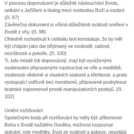
V procesu doprovázení je důležité náslouchání životu,
setkání s Ježíšem a dialog mezi svobodou Boží a osobní.
(čl. 97)
Závěrečný dokument si všímá důležitosti svátosti smíření v
životě z víry. (čl. 98)
Ohledně rozhodnutí k celibátu text konstatuje, že by měl
být chápán jako dar přijímaný ve svobodě, radosti,
nezištnosti a pokoře. (čl. 100)
Ti, kdo mladé lidi doprovázejí, mají být vyváženými
osobnostmi připravenými naslouchat ve víře a modlitbě,
osobnosti vědomé si vlastních slabostí a křehkosti, a proto
vystupující vstřícně bez moralismů, připravené poskytnout
bratrské napomenutí prosté manipulativních postojů. (čl.
102)
Umění rozlišování
Společnými body při rozlišování by měly být: přítomnost
Boha v životě každého člověka, možnost rozpoznat
jednání, role modlitby, život ze svátostí a askeze, neustálá