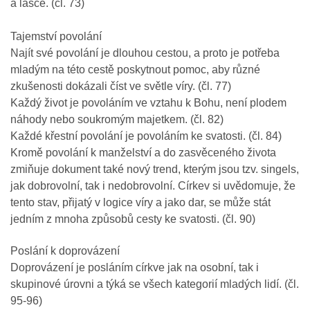
a lásce. (čl. 73)
Tajemství povolání
Najít své povolání je dlouhou cestou, a proto je potřeba
mladým na této cestě poskytnout pomoc, aby různé
zkušenosti dokázali číst ve světle víry. (čl. 77)
Každý život je povoláním ve vztahu k Bohu, není plodem
náhody nebo soukromým majetkem. (čl. 82)
Každé křestní povolání je povoláním ke svatosti. (čl. 84)
Kromě povolání k manželství a do zasvěceného života
zmiňuje dokument také nový trend, kterým jsou tzv. singels,
jak dobrovolní, tak i nedobrovolní. Církev si uvědomuje, že
tento stav, přijatý v logice víry a jako dar, se může stát
jedním z mnoha způsobů cesty ke svatosti. (čl. 90)
Poslání k doprovázení
Doprovázení je posláním církve jak na osobní, tak i
skupinové úrovni a týká se všech kategorií mladých lidí. (čl.
95-96)