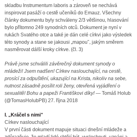
skladbu Instrumentum laboris a zároveň se nechává
inspirovat pasáží o cestě učeníků do Emauz. Všechny
články dokumentu byly schváleny 2/3 většinou, hlasování
bylo přítomno 249 synodních otců. Dokument je nyní v
rukách Svatého otce a také je dán celé církvi jako výsledek
této synody a stane se jakousi „mapou", jakým směrem
nasměrovat dálší kroky církve. (čl. 3)
Právě jsme schválili závěrečný dokument synody o
mládeži! Jsem nadšen! Církev naslouchající, na cestě,
prosící za odpuštění, ukazující na Krista, nikoliv na sebe,
nutnost zásadně posílit roli ženy, otevřená vyjádření o
sexualitě! Bohu a papeži Františkovi díky!
— Tomáš Holub
(@TomasHolubPB) 27. října 2018
I. „Kráčel s nimi“
Církev naslouchající
V první části dokument mapuje situaci dnešní mládeže a
zdůrazňuje, že mladí lidé chtějí být „vyslechnuti, uznáni a