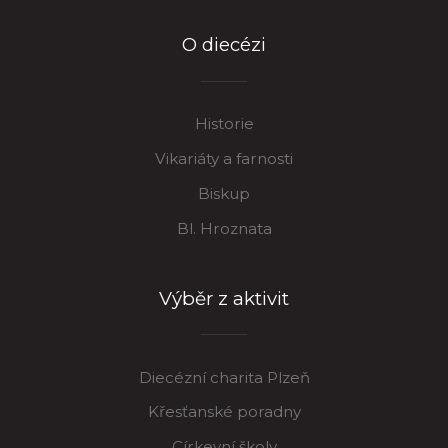
O diecézi
Historie
Vikariáty a farnosti
Biskup
Bl. Hroznata
Výběr z aktivit
Diecézní charita Plzeň
Křesťanské poradny
Církevní školy