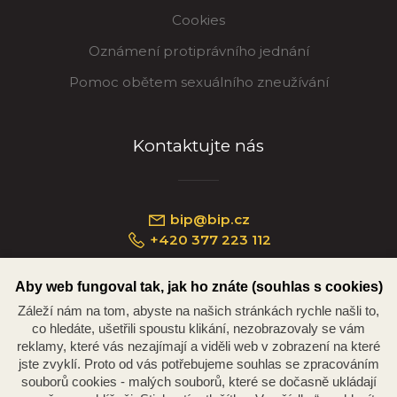
Cookies
Oznámení protiprávního jednání
Pomoc obětem sexuálního zneužívání
Kontaktujte nás
bip@bip.cz
+420 377 223 112
Aby web fungoval tak, jak ho znáte (souhlas s cookies)
Záleží nám na tom, abyste na našich stránkách rychle našli to,
Náměstí Republiky 234/35, 301 00 Plzeň
co hledáte, ušetřili spoustu klikání, nezobrazovaly se vám
reklamy, které vás nezajímají a viděli web v zobrazení na které
jste zvyklí. Proto od vás potřebujeme souhlas se zpracováním
souborů cookies - malých souborů, které se dočasně ukládají