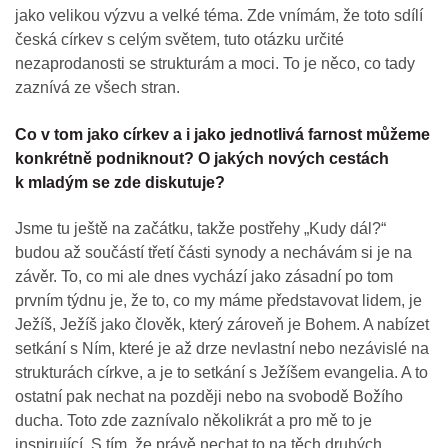
jako velikou výzvu a velké téma. Zde vnímám, že toto sdílí
česká církev s celým světem, tuto otázku určité
nezaprodanosti se strukturám a moci. To je něco, co tady
zaznívá ze všech stran.
Co v tom jako církev a i jako jednotlivá farnost můžeme
konkrétně podniknout? O jakých nových cestách
k mladým se zde diskutuje?
Jsme tu ještě na začátku, takže postřehy „Kudy dál?“
budou až součástí třetí části synody a nechávám si je na
závěr. To, co mi ale dnes vychází jako zásadní po tom
prvním týdnu je, že to, co my máme představovat lidem, je
Ježíš, Ježíš jako člověk, který zároveň je Bohem. A nabízet
setkání s Ním, které je až drze nevlastní nebo nezávislé na
strukturách církve, a je to setkání s Ježíšem evangelia. A to
ostatní pak nechat na později nebo na svobodě Božího
ducha. Toto zde zaznívalo několikrát a pro mě to je
inspirující. S tím, že právě nechat to na těch druhých