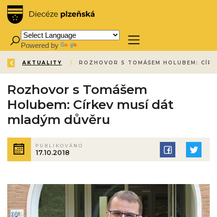
Powered by
Translate
ZPĚT
ÚVOD
AKTUALITY
/
/
Rozhovor s Tomášem
Holubem: Církev musí dát
mladým důvěru
PUBLIKOVÁNO
17.10.2018