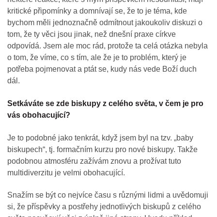
kritické připomínky a domnívají se, že to je téma, kde
bychom měli jednoznačně odmítnout jakoukoliv diskuzi o
tom, že ty věci jsou jinak, než dnešní praxe církve
odpovídá. Jsem ale moc rád, protože ta celá otázka nebyla
o tom, že víme, co s tím, ale že je to problém, který je
potřeba pojmenovat a ptát se, kudy nás vede Boží duch
dál.
Setkáváte se zde biskupy z celého světa, v čem je pro
vás obohacující?
Je to podobné jako tenkrát, když jsem byl na tzv. „baby
biskupech“, tj. formačním kurzu pro nové biskupy. Takže
podobnou atmosféru zažívám znovu a prožívat tuto
multidiverzitu je velmi obohacující.
Snažím se být co nejvíce času s různými lidmi a uvědomuji
si, že příspěvky a postřehy jednotlivých biskupů z celého