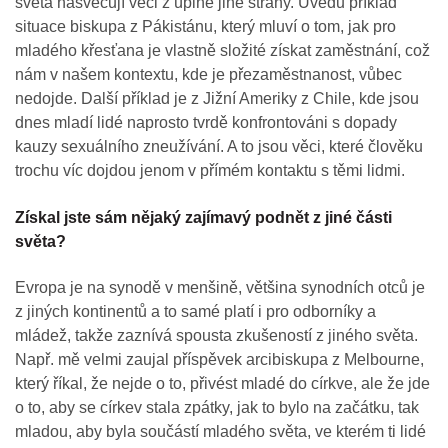
světa nasvěcují věci z úplně jiné strany. Uvedu příklad
situace biskupa z Pákistánu, který mluví o tom, jak pro
mladého křesťana je vlastně složité získat zaměstnání, což
nám v našem kontextu, kde je přezaměstnanost, vůbec
nedojde. Další příklad je z Jižní Ameriky z Chile, kde jsou
dnes mladí lidé naprosto tvrdě konfrontováni s dopady
kauzy sexuálního zneužívání. A to jsou věci, které člověku
trochu víc dojdou jenom v přímém kontaktu s těmi lidmi.
Získal jste sám nějaký zajímavý podnět z jiné části
světa?
Evropa je na synodě v menšině, většina synodních otců je
z jiných kontinentů a to samé platí i pro odborníky a
mládež, takže zaznívá spousta zkušeností z jiného světa.
Např. mě velmi zaujal příspěvek arcibiskupa z Melbourne,
který říkal, že nejde o to, přivést mladé do církve, ale že jde
o to, aby se církev stala zpátky, jak to bylo na začátku, tak
mladou, aby byla součástí mladého světa, ve kterém ti lidé