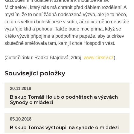
každodenní modlitbě Růžence a k modlitbě ke sv.
Michaelovi, který nás má chránit před ďáblem rozdělení. A
myslím, že to není žádná nadsazená výzva, ale je to něco,
co on s velkou bolestí nese v srdci, ačkoliv z něho neustále
vyzařuje klid a pohodu. Takže bude moc prima, když se
k této výzvě připojíme a podpoříme papeže, aby ta církev
skutečně směřovala tam, kam ji chce Hospodin vést.
(autor článku: Radka Blajdová; zdroj:
www.cirkev.cz
)
Související položky
20.11.2018
Biskup Tomáš Holub o podnětech a výzvách
Synody o mládeži
05.10.2018
Biskup Tomáš vystoupil na synodě o mládeži