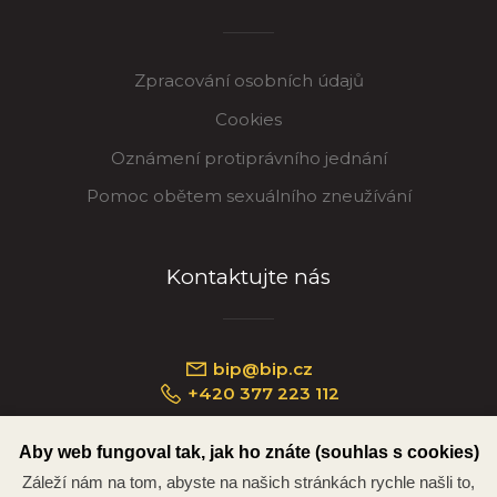
Zpracování osobních údajů
Cookies
Oznámení protiprávního jednání
Pomoc obětem sexuálního zneužívání
Kontaktujte nás
bip@bip.cz
+420 377 223 112
Aby web fungoval tak, jak ho znáte (souhlas s cookies)
Záleží nám na tom, abyste na našich stránkách rychle našli to,