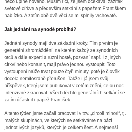
něco úplně nového. Musím říci, že jsem očekával zážitek
světové církve a především setkání s papežem Františkem
nablízko. A zatím obě dvě věci se mi splnily vrchovatě.
Jak jednání na synodě probíhá?
Jednání synody mají dva základní kroky. Tím prvním je
generální shromáždění, na kterém každý ze synodních
otců a dále experti a různí hosté, pozvaní např. i z jiných
církví nebo komunit, mají právo jednou vystoupit. Toto
vystoupení může trvat pouze čtyři minuty, poté je člověk
docela nemilosrdně přerušen. Takže i já jsem svůj
příspěvek, který jsem publikoval v celém znění, celou noc
intenzivně zkracoval. Všech těchto generálních setkání se
zatím účastnil i papež František.
A tento týden jsme začali pracovat i v tzv. „circoli minori“, tj.
malých skupinách, ve kterých se setkáváme na bázi
jednotlivých jazyků, kterých je celkem šest. A nejmenší