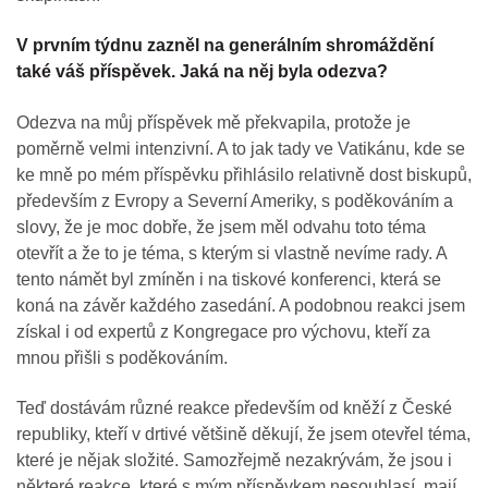
V prvním týdnu zazněl na generálním shromáždění
také váš příspěvek. Jaká na něj byla odezva?
Odezva na můj příspěvek mě překvapila, protože je
poměrně velmi intenzivní. A to jak tady ve Vatikánu, kde se
ke mně po mém příspěvku přihlásilo relativně dost biskupů,
především z Evropy a Severní Ameriky, s poděkováním a
slovy, že je moc dobře, že jsem měl odvahu toto téma
otevřít a že to je téma, s kterým si vlastně nevíme rady. A
tento námět byl zmíněn i na tiskové konferenci, která se
koná na závěr každého zasedání. A podobnou reakci jsem
získal i od expertů z Kongregace pro výchovu, kteří za
mnou přišli s poděkováním.
Teď dostávám různé reakce především od kněží z České
republiky, kteří v drtivé většině děkují, že jsem otevřel téma,
které je nějak složité. Samozřejmě nezakrývám, že jsou i
některé reakce, které s mým příspěvkem nesouhlasí, mají