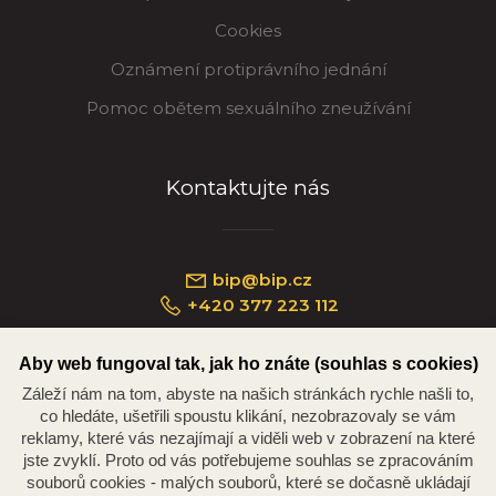
Cookies
Oznámení protiprávního jednání
Pomoc obětem sexuálního zneužívání
Kontaktujte nás
bip@bip.cz
+420 377 223 112
Aby web fungoval tak, jak ho znáte (souhlas s cookies)
Záleží nám na tom, abyste na našich stránkách rychle našli to,
Náměstí Republiky 234/35, 301 00 Plzeň
co hledáte, ušetřili spoustu klikání, nezobrazovaly se vám
reklamy, které vás nezajímají a viděli web v zobrazení na které
jste zvyklí. Proto od vás potřebujeme souhlas se zpracováním
souborů cookies - malých souborů, které se dočasně ukládají