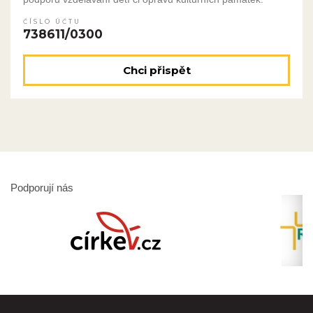
ČÍSLO ÚČTU
738611/0300
Chci přispět
Podporují nás