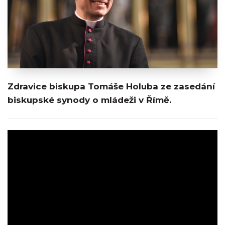
Zdravice biskupa Tomáše Holuba ze zasedání
biskupské synody o mládeži v Římě.