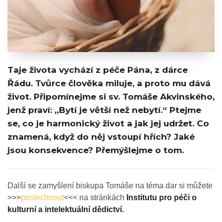
Taje života vychází z péče Pána, z dárce
Řádu. Tvůrce člověka miluje, a proto mu dává
život. Připomínejme si sv. Tomáše Akvinského,
jenž praví: „Bytí je větší než nebytí.“ Ptejme
se, co je harmonický život a jak jej udržet. Co
znamená, když do něj vstoupí hřích? Jaké
jsou konsekvence? Přemýšlejme o tom.
Další se zamyšlení biskupa Tomáše na téma dar si můžete
>>>
poslechnout
<<< na stránkách
Institutu pro péči o
kulturní a intelektuální dědictví.