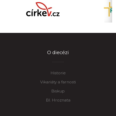
O diecézi
Historie
Vikariáty a farnosti
Biskup
Bl. Hroznata