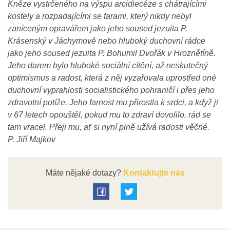
Kněze vystrčeného na výspu arcidiecéze s chátrajícími
kostely a rozpadajícími se farami, který nikdy nebyl
zaníceným opravářem jako jeho soused jezuita P.
Krásenský v Jáchymově nebo hluboký duchovní rádce
jako jeho soused jezuita P. Bohumil Dvořák v Hroznětíně.
Jeho darem bylo hluboké sociální cítění, až neskutečný
optimismus a radost, která z něj vyzařovala uprostřed oné
duchovní vyprahlosti socialistického pohraničí i přes jeho
zdravotní potíže. Jeho farnost mu přirostla k srdci, a když ji
v 67 letech opouštěl, pokud mu to zdraví dovolilo, rád se
tam vracel. Přeji mu, ať si nyní plně užívá radosti věčné.
P. Jiří Majkov
Máte nějaké dotazy?
Kontaktujte nás