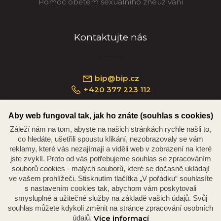
Pomoc obětem sexuálního zneužívání
Kontaktujte nás
bip@bip.cz
+420 377 223 112
Aby web fungoval tak, jak ho znáte (souhlas s cookies)
Záleží nám na tom, abyste na našich stránkách rychle našli to,
Náměstí Republiky 234/35, 301 00 Plzeň
co hledáte, ušetřili spoustu klikání, nezobrazovaly se vám
reklamy, které vás nezajímají a viděli web v zobrazení na které
jste zvyklí. Proto od vás potřebujeme souhlas se zpracováním
souborů cookies - malých souborů, které se dočasně ukládají
ve vašem prohlížeči. Stisknutím tlačítka „V pořádku“ souhlasíte
s nastavením cookies tak, abychom vám poskytovali
smysluplné a užitečné služby na základě vašich údajů. Svůj
souhlas můžete kdykoli změnit na stránce zpracování osobních
údajů.
Více informací