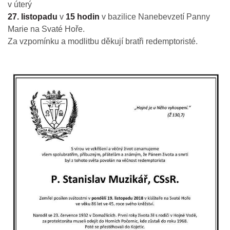
v úterý
27. listopadu
v
15 hodin
v bazilice Nanebevzetí Panny
Marie na Svaté Hoře.
Za vzpomínku a modlitbu děkují bratři redemptoristé.