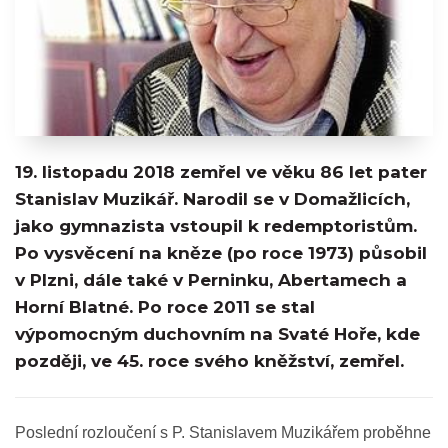
19. listopadu 2018 zemřel ve věku 86 let pater
Stanislav Muzikář. Narodil se v Domažlicích,
jako gymnazista vstoupil k redemptoristům.
Po vysvěcení na kněze (po roce 1973) působil
v Plzni, dále také v Perninku, Abertamech a
Horní Blatné. Po roce 2011 se stal
výpomocným duchovním na Svaté Hoře, kde
později, ve 45. roce svého kněžství, zemřel.
Poslední rozloučení s P. Stanislavem Muzikářem proběhne