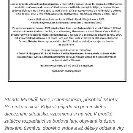
Standa Muzikář, kněz, redemptorista, působící 23 let v
Perninku a okolí. Kdykoli přijedu do perninského
diecézního střediska, vzpomenu si na něj. V prudké
zatáčce rozpadající se budova fary, obývaná knězem
širokého úsměvu, dobrého srdce a až dětsky oddané víry.