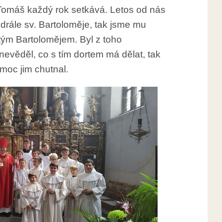
 Tomáš každý rok setkává. Letos od nás
edrále sv. Bartoloměje, tak jsme mu
atým Bartolomějem. Byl z toho
evěděl, co s tím dortem má dělat, tak
moc jim chutnal.