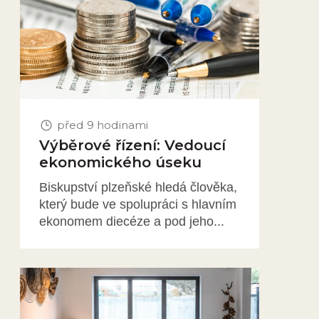
před 9 hodinami
Výběrové řízení: Vedoucí
ekonomického úseku
Biskupství plzeňské hledá člověka,
který bude ve spolupráci s hlavním
ekonomem diecéze a pod jeho...
Obrázek novinky