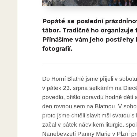
Popáté se poslední prázdnino
tábor. Tradičně ho organizuje 
Přinášíme vám jeho postřehy k
fotografií.
Do Horní Blatné jsme přijeli v sobot
v pátek 23. srpna setkáním na Diec
povedlo, přišlo opravdu hodně dětí a 
den rovnou sem na Blatnou. V sobotu
proto jsme chtěli slavit mši svatou 
začal v pátek nácvikem liturgie, s
Nanebevzetí Panny Marie v Plzni prož