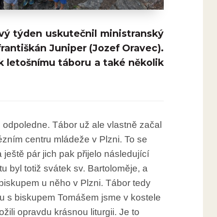
vý týden uskutečnil ministranský
františkán Juniper (Jozef Oravec).
 letošnímu táboru a také několik
u odpoledne. Tábor už ale vlastně začal
ézním centru mládeže v Plzni. To se
ještě pár jich pak přijelo následující
 byl totiž svátek sv. Bartoloměje, a
s biskupem u něho v Plzni. Tábor tedy
polu s biskupem Tomášem jsme v kostele
ili opravdu krásnou liturgii. Je to