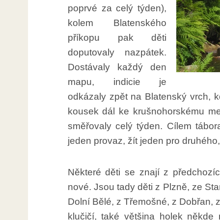
poprvé za celý týden),
kolem Blatenského
příkopu pak děti
doputovaly nazpátek.
Dostávaly každý den
mapu, indicie je
odkázaly zpět na Blatenský vrch, k
kousek dál ke krušnohorskému me
směřovaly celý týden. Cílem tábor
jeden provaz, žít jeden pro druhého
Některé děti se znají z předchozíc
nové. Jsou tady děti z Plzně, ze Sta
Dolní Bělé, z Třemošné, z Dobřan,
klučičí, také většina holek někde