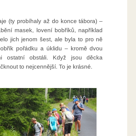
aje (ty probíhaly až do konce tábora) –
yrábění masek, lovení bobříků, například
elo jich jenom šest, ale byla to pro ně
bobřík pořádku a úklidu – kromě dvou
ni ostatní obstáli. Když jsou děcka
nout to nejcennější. To je krásné.