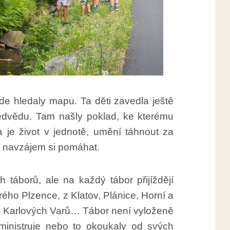
de hledaly mapu. Ta děti zavedla ještě
dvědu. Tam našly poklad, ke kterému
a je život v jednotě, umění táhnout za
, navzájem si pomáhat.
h táborů, ale na každý tábor přijíždějí
rého Plzence, z Klatov, Plánice, Horní a
 z Karlových Varů… Tábor není vyloženě
 ministruje nebo to okoukaly od svých