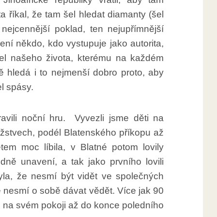
a říkal, že tam šel hledat diamanty (šel
 nejcennější poklad, ten nejupřímnější
ní někdo, kdo vystupuje jako autorita,
řítel našeho života, kterému na každém
ě hledá i to nejmenší dobro proto, aby
l spásy.
vili noční hru. Vyvezli jsme děti na
užstvech, podél Blatenského příkopu až
em moc líbila, v Blatné potom lovily
dně unavení, a tak jako prvního lovili
byla, že nesmí být vidět ve společných
e nesmí o sobě dávat vědět. Více jak 90
o na svém pokoji až do konce poledního