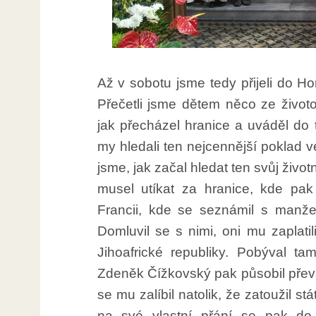
Až v sobotu jsme tedy přijeli do Ho
Přečetli jsme dětem něco ze život
jak přecházel hranice a uváděl do
my hledali ten nejcennější poklad v
jsme, jak začal hledat ten svůj život
musel utíkat za hranice, kde pak 
Francii, kde se seznámil s manželi
Domluvil se s nimi, oni mu zaplatil
Jihoafrické republiky. Pobýval ta
Zdeněk Čížkovský pak působil převá
se mu zalíbil natolik, že zatoužil s
na své vlastní přání se pak do J