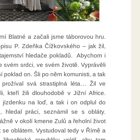
rní Blatné a začali jsme táborovou hru.
opisu P. Zdeňka Čížkovského – jak žil,
 tajemství hledače pokladů. Abychom i
e svém srdci, ve svém životě. Vyprávěli
ní poklad on. Šli po něm komunisti, a tak
prožíval svá strastiplná léta… Žil ve
, kteří žili dlouhodobě v Jižní Africe.
i jízdenku na loď, a tak i on odplul do
m, hledal práci, seznámil se s obláty.
žně v okolí kmene Zulů a řeholní život
tát se oblátem. Vystudoval tedy v Římě a
ihoafrické republiky vrátil, aby tam