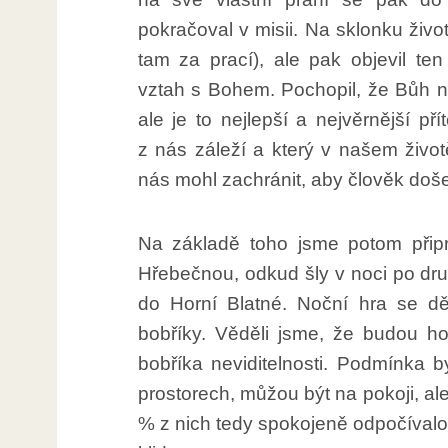
pokračoval v misii. Na sklonku život
tam za prací), ale pak objevil ten
vztah s Bohem. Pochopil, že Bůh ne
ale je to nejlepší a nejvěrnější p
z nás záleží a který v našem život
nás mohl zachránit, aby člověk doše
Na základě toho jsme potom připra
Hřebečnou, odkud šly v noci po dr
do Horní Blatné. Noční hra se dět
bobříky. Věděli jsme, že budou ho
bobříka neviditelnosti. Podmínka 
prostorech, můžou být na pokoji, al
% z nich tedy spokojeně odpočíval