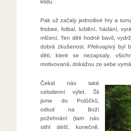
klidu.
Pak už začaly jednotlivé hry a turn
frisbee, fotbal, luštění, hádání, v
mlčení. Ten děti hodně bavil, vydrž
dobrá zkušenost. Překvapivý byl 
dětí, které se nezapsaly, všich
motivovaná, dokážou ze sebe vymáčk
Čekal nás také
celodenní výlet. Šli
jsme do Potůčků,
odtud na Boží
požehnání (tam nás
stihl déšť, konečně,