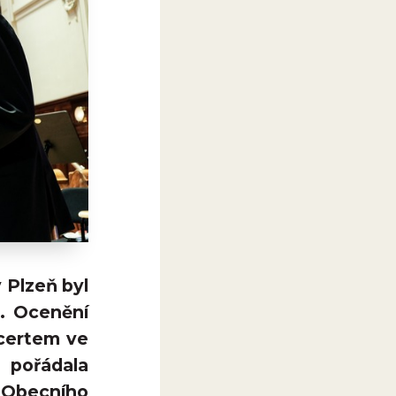
 Plzeň byl
R. Ocenění
ncertem ve
pořádala
i Obecního