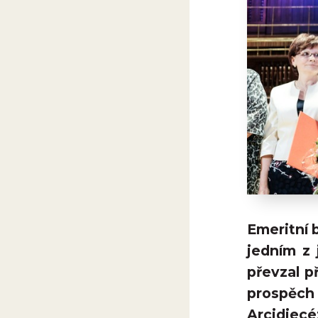
Emeritní 
jedním z 
převzal p
prospěc
Arcidiecé