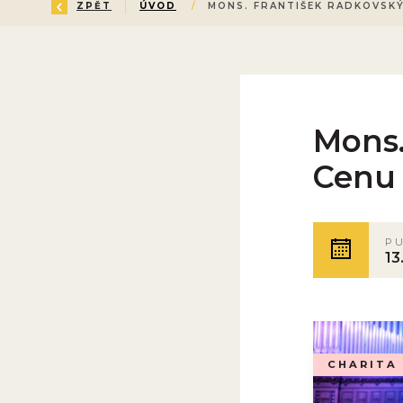
ZPĚT
ÚVOD
/
MONS. FRANTIŠEK RADKOVSKÝ
Mons.
Cenu 
P
13
CHARITA