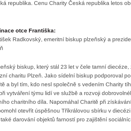
ká republika. Cenu Charity Česká republika letos ob
nace otce Františka:
išek Radkovský, emeritní biskup plzeňský a prezide
eň
eňský biskup, který stál 23 let v čele tamní diecéze, 
ní charitu Plzeň. Jako sídelní biskup podporoval p
tě a byl tím, kdo nesl společně s vedením Charity t
ři vytváření týmu lidí ve službě a rozvoji dobrovolné
ního charitního díla. Napomáhal Charitě při získávání
omohl otevřít úspěšnou Tříkrálovou sbírku v diecézi
také darování objektů farností pro zajištění sociální