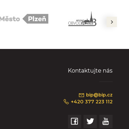
next
Kontaktujte nás
bip@bip.cz
+420 377 223 112