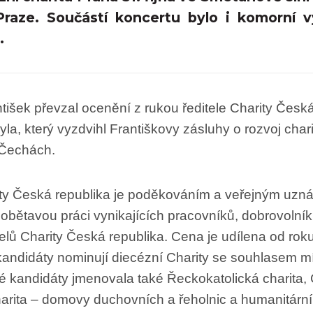
raze. Součástí koncertu bylo i komorní v
.
tišek převzal ocenění z rukou ředitele Charity Česká
la, který vyzdvihl Františkovy zásluhy o rozvoj chari
Čechách.
ty Česká republika je poděkováním a veřejným uzn
obětavou práci vynikajících pracovníků, dobrovolník
lů Charity Česká republika. Cena je udílena od rok
kandidáty nominují diecézní Charity se souhlasem m
é kandidáty jmenovala také Řeckokatolická charita,
harita – domovy duchovních a řeholnic a humanitární