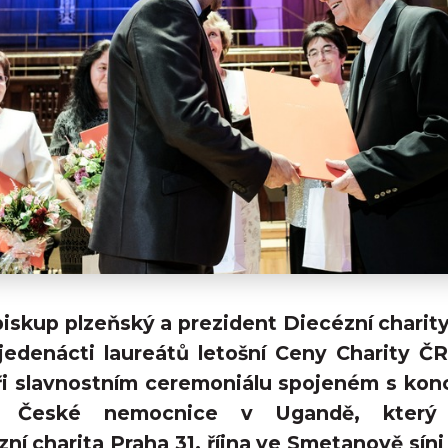
biskup plzeňský a prezident Diecézní charity
jedenácti laureátů letošní Ceny Charity Č
ři slavnostním ceremoniálu spojeném s ko
h České nemocnice v Ugandě, který 
zní charita Praha 31. října ve Smetanově sín