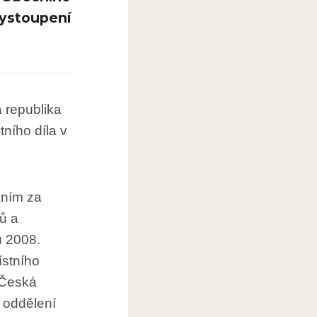
ystoupení
 republika
tního díla v
áním za
ů a
u 2008.
ístního
 Česká
 oddělení