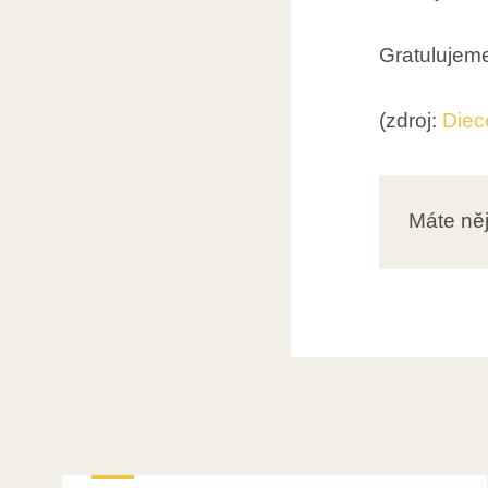
Gratulujem
(zdroj:
Diec
Máte ně