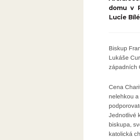
domu v P
Lucie Bílé
Biskup Fran
Lukáše Cury
západních 
Cena Chari
nelehkou a 
podporovate
Jednotlivé 
biskupa, sv
katolická c