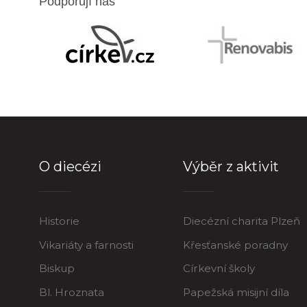
Podporují nás
O diecézi
Výběr z aktivit
Historie
Diecézní charita Plzeň
Vikariáty a farnosti
Křesťanské poradny
Biskup
Církevní školy
Bl. Hroznata
Papežská misijní díla