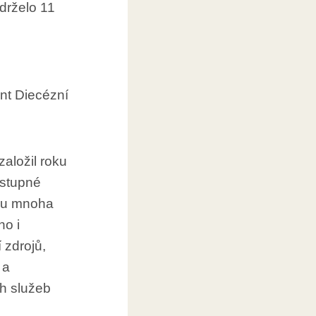
drželo 11
nt Diecézní
založil roku
ostupné
íhu mnoha
ho i
 zdrojů,
 a
ch služeb