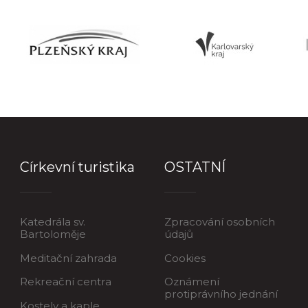
Církevní turistika
OSTATNÍ
Katedrála sv.
Zpracování osobních
Bartoloměje
údajů
Meditační zahrada
Cookies
Rekreační centra
Oznámení
protiprávního jednání
Kostely a kaple