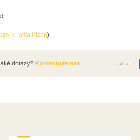
e!
ézní charita Plzeň
)
jaké dotazy?
Kontaktujte nás
SDÍLET: