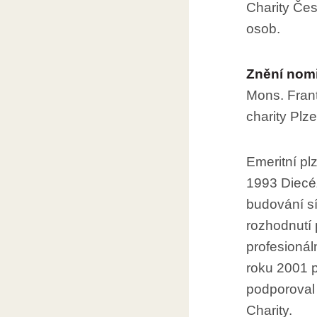
Charity Čes
osob.
Znění nomi
Mons. Frant
charity Plz
Emeritní plz
1993 Diecéz
budování sí
rozhodnutí p
profesionál
roku 2001 p
podporoval 
Charity.