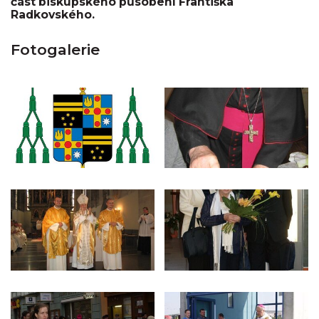
část biskupského působení Františka
Radkovského.
Fotogalerie