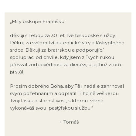
„Milý biskupe Františku,
děkuji s Tebou za 30 let Tvé biskupské služby.
Děkuji za svědectví autentické víry a láskyplného
srdce. Děkuji za bratrskou a podporující
spolupráci od chvíle, kdy jsem z Tvých rukou
převzal zodpovědnost za diecézi, u jejíhož zrodu
jsi stál.
Prosím dobrého Boha, aby Tě i nadále zahrnoval
svým požehnáním a odplatil Ti hojně veškerou
Tvoji lásku a starostlivost, s kterou věrně
vykonáváš svou pastýřskou službu.“
+ Tomáš