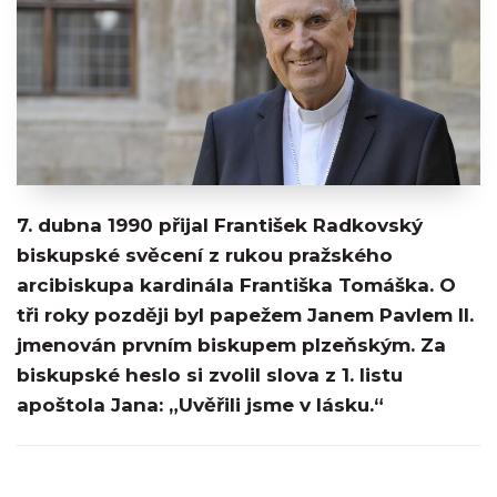
7. dubna 1990 přijal František Radkovský
biskupské svěcení z rukou pražského
arcibiskupa kardinála Františka Tomáška. O
tři roky později byl papežem Janem Pavlem II.
jmenován prvním biskupem plzeňským. Za
biskupské heslo si zvolil slova z 1. listu
apoštola Jana: „Uvěřili jsme v lásku.“