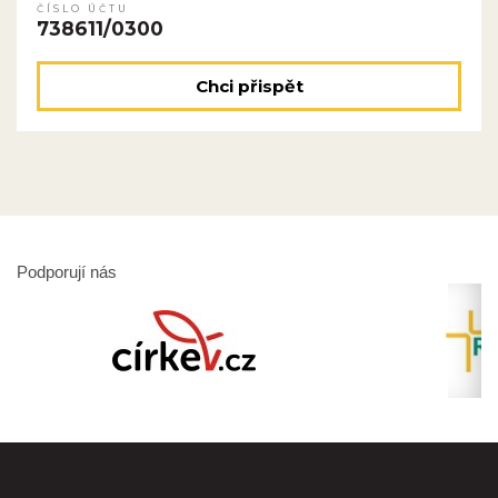
ČÍSLO ÚČTU
738611/0300
Chci přispět
Podporují nás