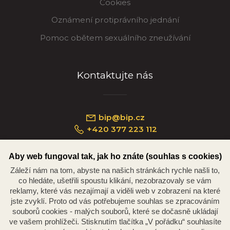
Cookies
Oznámení protiprávního jednání
Pomoc obětem sexuálního zneužívání
Kontaktujte nás
bip@bip.cz
+420 377 223 112
Aby web fungoval tak, jak ho znáte (souhlas s cookies)
Záleží nám na tom, abyste na našich stránkách rychle našli to,
Náměstí Republiky 234/35, 301 00 Plzeň
co hledáte, ušetřili spoustu klikání, nezobrazovaly se vám
reklamy, které vás nezajímají a viděli web v zobrazení na které
jste zvyklí. Proto od vás potřebujeme souhlas se zpracováním
souborů cookies - malých souborů, které se dočasně ukládají
ve vašem prohlížeči. Stisknutím tlačítka „V pořádku“ souhlasíte