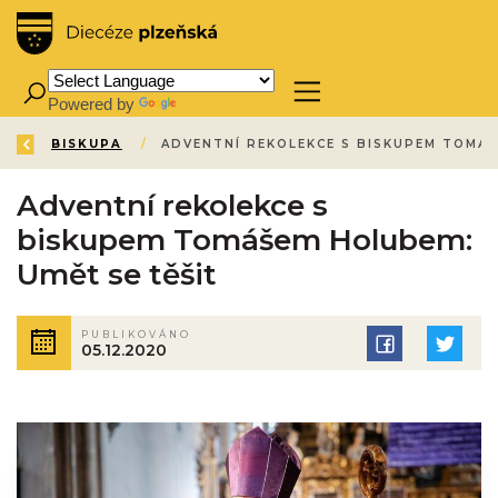
Powered by
Translate
ZPĚT
ÚVOD
AKTUALITY
AKTUALITY
BISKUPA
/
/
/
/
Adventní rekolekce s
biskupem Tomášem Holubem:
Umět se těšit
PUBLIKOVÁNO
05.12.2020