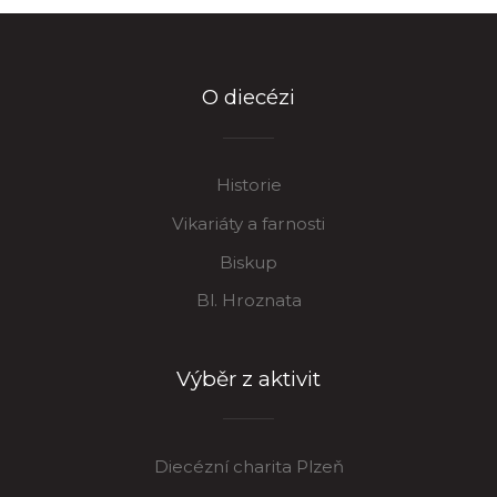
O diecézi
Historie
Vikariáty a farnosti
Biskup
Bl. Hroznata
Výběr z aktivit
Diecézní charita Plzeň