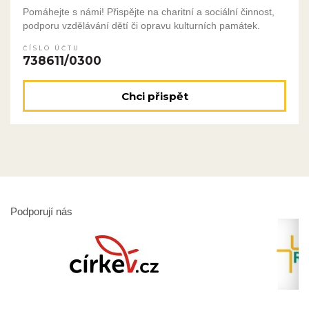
Pomáhejte s námi! Přispějte na charitní a sociální činnost,
podporu vzdělávání dětí či opravu kulturních památek.
ČÍSLO ÚČTU
738611/0300
Chci přispět
Podporují nás