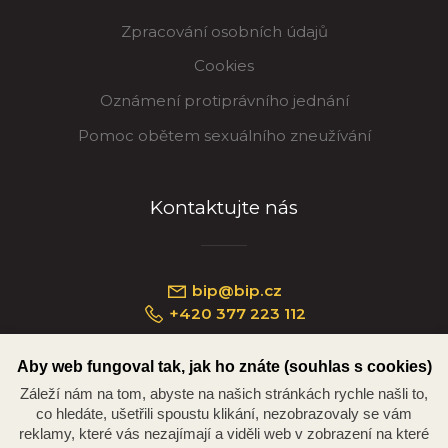
Zpracování osobních údajů
Cookies
Oznámení protiprávního jednání
Pomoc obětem sexuálního zneužívání
Kontaktujte nás
bip@bip.cz
+420 377 223 112
Aby web fungoval tak, jak ho znáte (souhlas s cookies)
Záleží nám na tom, abyste na našich stránkách rychle našli to,
Náměstí Republiky 234/35, 301 00 Plzeň
co hledáte, ušetřili spoustu klikání, nezobrazovaly se vám
reklamy, které vás nezajímají a viděli web v zobrazení na které