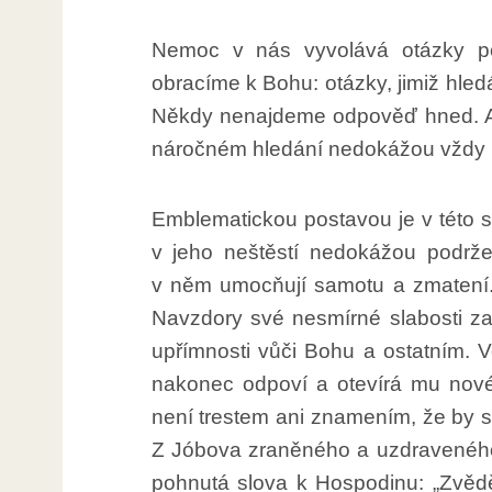
Nemoc v nás vyvolává otázky po
obracíme k Bohu: otázky, jimiž hl
Někdy nenajdeme odpověď hned. Ani
náročném hledání nedokážou vždy 
Emblematickou postavou je v této s
v jeho neštěstí nedokážou podrže
v něm umocňují samotu a zmatení.
Navzdory své nesmírné slabosti zav
upřímnosti vůči Bohu a ostatním. 
nakonec odpoví a otevírá mu nové 
není trestem ani znamením, že by s
Z Jóbova zraněného a uzdraveného s
pohnutá slova k Hospodinu: „Zvědě