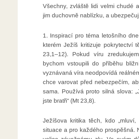
Všechny, zvláště lidi velmi chudé a 
jim duchovně nablízku, a ubezpečuji j
1. Inspirací pro téma letošního d
kterém Ježíš kritizuje pokrytectví 
23,1–12). Pokud víru zredukujem
bychom vstoupili do příběhu bliž
vyznávaná víra neodpovídá reálnému
chce varovat před nebezpečím, ab
sama. Používá proto silná slova: „
jste bratři“ (Mt 23,8).
Ježíšova kritika těch, kdo „mluví,
situace a pro každého prospěšná. Ni