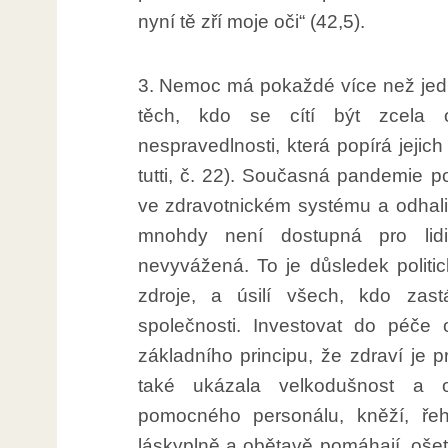
nyní tě zří moje oči“ (42,5).
3. Nemoc má pokaždé více než jedn
těch, kdo se cítí být zcela op
nespravedlnosti, která popírá jejich
tutti, č. 22). Současná pandemie 
ve zdravotnickém systému a odhali
mnohdy není dostupná pro lidi 
nevyvážená. To je důsledek politi
zdroje, a úsilí všech, kdo zast
společnosti. Investovat do péče o
základního principu, že zdraví je
také ukázala velkodušnost a ob
pomocného personálu, kněží, řeho
láskyplně a obětavě pomáhají, oše