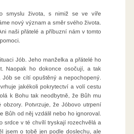
 smyslu života, s nimiž se ve víře
edáme nový význam a směr svého života.
 naši přátelé a příbuzní nám v tomto
pomoci.
ituaci Jób. Jeho manželka a přátelé ho
t. Naopak ho dokonce osočují, a tak
 Jób se cítí opuštěný a nepochopený.
rhuje jakékoli pokrytectví a volí cestu
Volá k Bohu tak neodbytně, že Bůh mu
obzory. Potvrzuje, že Jóbovo utrpení
e Bůh od něj vzdálil nebo ho ignoroval.
rdce v té chvílí tryskají rozechvělá a
l jsem o tobě jen podle doslechu, ale