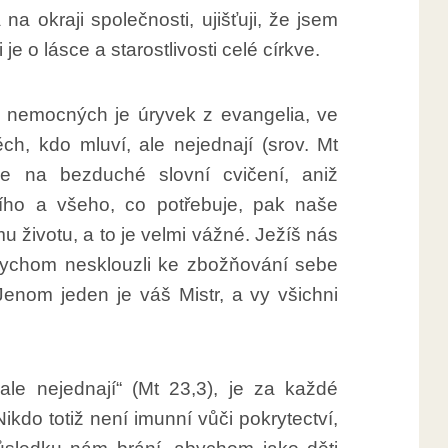
na okraji společnosti, ujišťuji, že jsem
e o lásce a starostlivosti celé církve.
ne nemocných je úryvek z evangelia, ve
těch, kdo mluví, ale nejednají (srov. Mt
e na bezduché slovní cvičení, aniž
ního a všeho, co potřebuje, pak naše
 životu, a to je velmi vážné. Ježíš nás
ychom nesklouzli ke zbožňování sebe
Jenom jeden je váš Mistr, a vy všichni
 ale nejednají“ (Mt 23,3), je za každé
kdo totiž není imunní vůči pokrytectví,