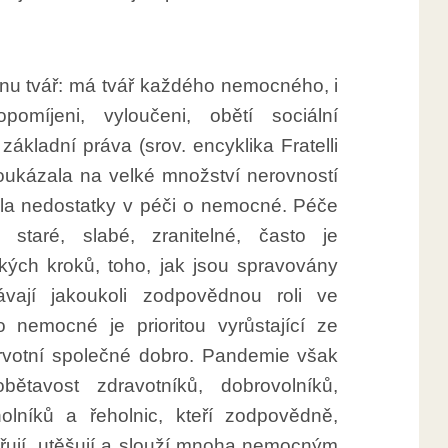
u tvář: má tvář každého nemocného, i
omíjeni, vyloučeni, obětí sociální
 základní práva (srov. encyklika Fratelli
poukázala na velké množství nerovností
la nedostatky v péči o nemocné. Péče
staré, slabé, zranitelné, často je
ckých kroků, toho, jak jsou spravovány
ávají jakoukoli zodpovědnou roli ve
 nemocné je prioritou vyrůstající ze
 prvotní společné dobro. Pandemie však
ětavost zdravotníků, dobrovolníků,
lníků a řeholnic, kteří zodpovědně,
třují, utěšují a slouží mnoha nemocným