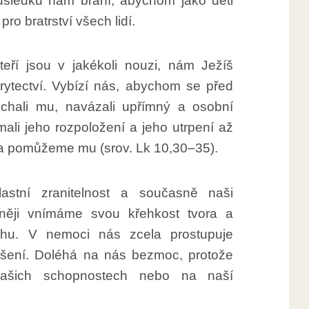
sledku nám brání, abychom jako děti
pro bratrství všech lidí.
eří jsou v jakékoli nouzi, nám Ježíš
rytectví. Vybízí nás, abychom se před
uchali mu, navázali upřímný a osobní
mali jeho rozpoložení a jeho utrpení až
 a pomůžeme mu (srov. Lk 10,30–35).
stní zranitelnost a současně naši
vněji vnímáme svou křehkost tvora a
hu. V nemoci nás zcela prostupuje
děšení. Doléhá na nás bezmoc, protože
našich schopnostech nebo na naší