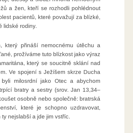
užů a žen, kteří se rozhodli pohlédnout
est pacientů, které považují za blízké,
 lidské rodiny.
m, který přináší nemocnému útěchu a
ťané, prožíváme tuto blízkost jako výraz
amaritána, který se soucitně sklání nad
m. Ve spojení s Ježíšem skrze Ducha
byli milosrdní jako Otec a abychom
rpící bratry a sestry (srov. Jan 13,34–
koušet osobně nebo společně: bratrská
ečenství, které je schopno uzdravovat,
y nejslabší a jde jim vstříc.