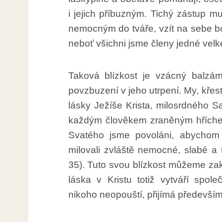
i jejich příbuzným. Tichý zástup m
nemocným do tváře, vzít na sebe bol
neboť všichni jsme členy jedné velké
Taková blízkost je vzácný balzá
povzbuzení v jeho utrpení. My, křes
lásky Ježíše Krista, milosrdného S
každým člověkem zraněným hříche
Svatého jsme povoláni, abychom 
milovali zvláště nemocné, slabé a t
35). Tuto svou blízkost můžeme za
láska v Kristu totiž vytváří spol
nikoho neopouští, přijímá především t