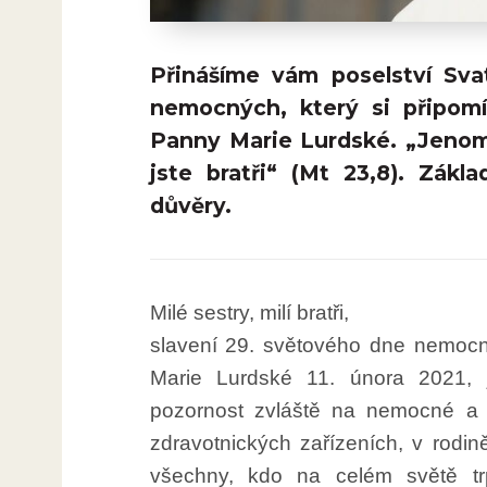
Přinášíme vám poselství Sv
nemocných, který si připom
Panny Marie Lurdské. „Jenom 
jste bratři“ (Mt 23,8). Zá
důvěry.
Milé sestry, milí bratři,
slavení 29. světového dne nemocn
Marie Lurdské 11. února 2021, je
pozornost zvláště na nemocné a n
zdravotnických zařízeních, v rodi
všechny, kdo na celém světě tr