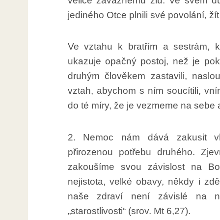
velice závažnému zlu. Ve svém dů
jediného Otce plnili své povolání, žít 
Ve vztahu k bratřím a sestrám, kt
ukazuje opačný postoj, než je pok
druhým člověkem zastavili, naslo
vztah, abychom s ním soucítili, vní
do té míry, že je vezmeme na sebe
2. Nemoc nám dává zakusit vla
přirozenou potřebu druhého. Zje
zakoušíme svou závislost na Bo
nejistota, velké obavy, někdy i z
naše zdraví není závislé na 
„starostlivosti“ (srov. Mt 6,27).