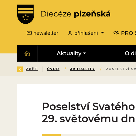
newsletter
přihlášení
PRO 
Aktuality
O d
ZPĚT
ÚVOD
/
AKTUALITY
/
POSELSTVÍ S
Poselství Svatého
29. světovému d