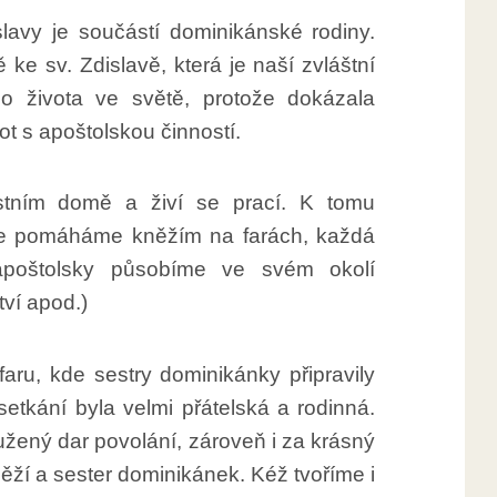
slavy je součástí dominikánské rodiny.
ě ke sv. Zdislavě, která je naší zvláštní
o života ve světě, protože dokázala
vot s apoštolskou činností.
tním domě a živí se prací. K tomu
de pomáháme kněžím na farách, každá
apoštolsky působíme ve svém okolí
ví apod.)
aru, kde sestry dominikánky připravily
setkání byla velmi přátelská a rodinná.
žený dar povolání, zároveň i za krásný
ěží a sester dominikánek. Kéž tvoříme i