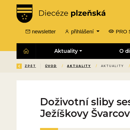
newsletter
přihlášení
PRO 
Aktuality
O d
ZPĚT
ÚVOD
/
AKTUALITY
/
AKTUALITY
Doživotní sliby se
Ježíškovy Švarco