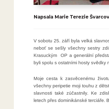
Napsala Marie Terezie Švarcov
V sobotu 25. září byla velká slav
neboť se sešly všechny sestry zdi
Krasuckým OP a generální předst
byli spolu s ostatními hosty svědky 
Moje cesta k zasvěcenému životu
všechny peripetie moji touhu z dětst
slavnosti také zúčastnily. Ke zd
letech přes dominikánské terciáře. 