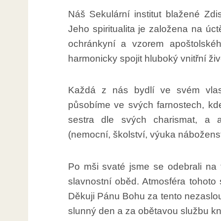
Náš Sekulární institut blažené Zdi
Jeho spiritualita je založena na úct
ochránkyní a vzorem apoštolskéh
harmonicky spojit hluboký vnitřní ži
Každá z nás bydlí ve svém vlas
působíme ve svých farnostech, k
sestra dle svých charismat, a 
(nemocní, školství, výuka náboženst
Po mši svaté jsme se odebrali na f
slavnostní oběd. Atmosféra tohoto 
Děkuji Pánu Bohu za tento nezaslou
slunný den a za obětavou službu kn