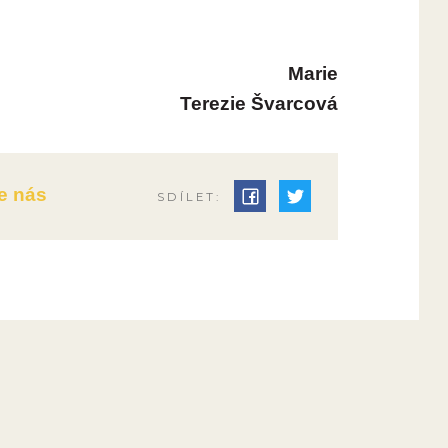
Marie
Terezie Švarcová
e nás
SDÍLET: