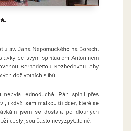
á.
nost u sv. Jana Nepomuckého na Borech,
slávky se svým spirituálem Antonínem
avenou Bernadettou Nezbedovou, aby
mých doživotních slibů.
 nebyla jednoduchá. Pán splnil přes
ví, i když jsem matkou tří dcer, které se
islávkám jsem se dostala po dlouhých
Boží cesty jsou často nevyzpytatelné.