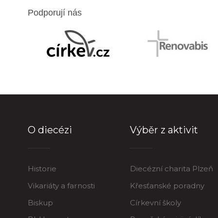
Podporují nás
O diecézi
Výběr z aktivit
Historie
Diecézní charita Plzeň
Vikariáty a farnosti
Křesťanské poradny
Biskup
Církevní školy