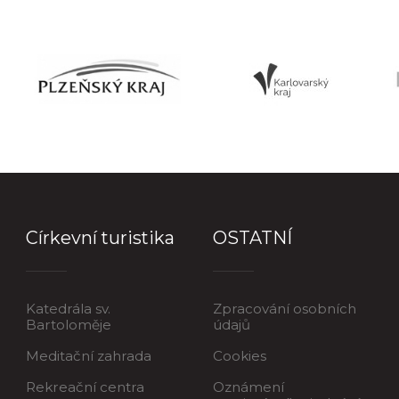
Církevní turistika
OSTATNÍ
Katedrála sv.
Zpracování osobních
Bartoloměje
údajů
Meditační zahrada
Cookies
Rekreační centra
Oznámení