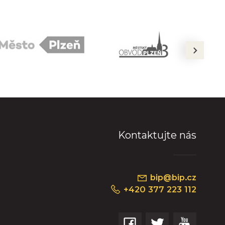
next
Kontaktujte nás
bip@bip.cz
+420 377 223 112