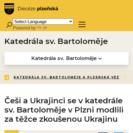
Powered by
Translate
Katedrála sv. Bartoloměje
Katedrála sv. Bartoloměje
ZPĚT
ÚVOD
O DIECÉZI
CÍRKEVNÍ TURISTIKA
KATEDRÁLA SV. BARTOLOMĚJE A PLZEŇSKÁ VĚŽ
/
/
/
/
Češi a Ukrajinci se v katedrále
sv. Bartoloměje v Plzni modlili
za těžce zkoušenou Ukrajinu