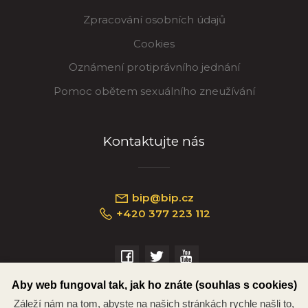
Zpracování osobních údajů
Cookies
Oznámení protiprávního jednání
Pomoc obětem sexuálního zneužívání
Kontaktujte nás
bip@bip.cz
+420 377 223 112
Náměstí Republiky 234/35, 301 00 Plzeň
Aby web fungoval tak, jak ho znáte (souhlas s cookies)
Záleží nám na tom, abyste na našich stránkách rychle našli to,