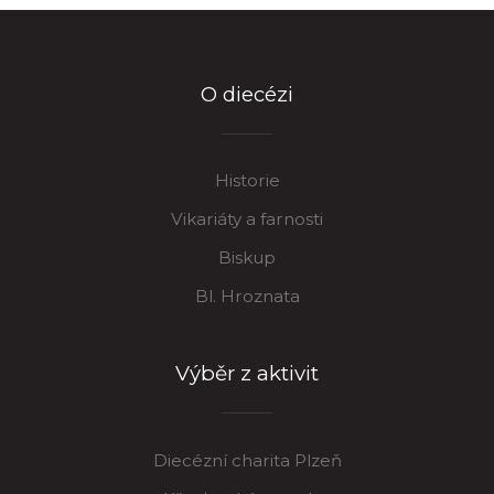
O diecézi
Historie
Vikariáty a farnosti
Biskup
Bl. Hroznata
Výběr z aktivit
Diecézní charita Plzeň