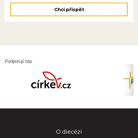
Chci přispět
Podporují nás
O diecézi