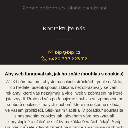
Pomoc obětem sexuálního zneužívání
Kontaktujte nás
bip@bip.cz
+420 377 223 112
Aby web fungoval tak, jak ho znáte (souhlas s cookies)
Záleží nám na tom, abyste na našich stránkách rychle našli to,
Náměstí Republiky 234/35, 301 00 Plzeň
co hledáte, ušetřili spoustu klikání, nezobrazovaly se vám
reklamy, které vás nezajímají a viděli web v zobrazení na které
jste zvyklí. Proto od vás potřebujeme souhlas se zpracováním
souborů cookies - malých souborů, které se dočasně ukládají
ve vašem prohlížeči. Stisknutím tlačítka „V pořádku“ souhlasíte
s nastavením cookies tak, abychom vám poskytovali
smysluplné a užitečné služby na základě vašich údajů. Svůj
souhlas můžete kdykoli změnit na stránce zpracování osobních