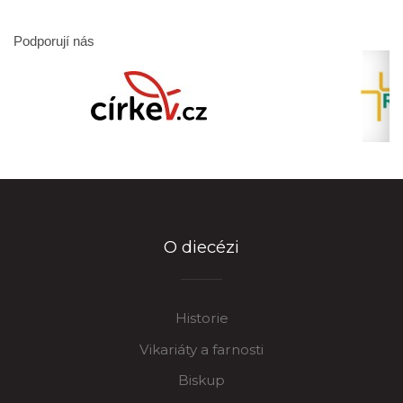
Podporují nás
O diecézi
Historie
Vikariáty a farnosti
Biskup