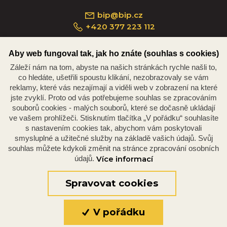
bip@bip.cz
+420 377 223 112
Aby web fungoval tak, jak ho znáte (souhlas s cookies)
Záleží nám na tom, abyste na našich stránkách rychle našli to,
Náměstí Republiky 234/35, 301 00 Plzeň
co hledáte, ušetřili spoustu klikání, nezobrazovaly se vám
reklamy, které vás nezajímají a viděli web v zobrazení na které
jste zvyklí. Proto od vás potřebujeme souhlas se zpracováním
souborů cookies - malých souborů, které se dočasně ukládají
ve vašem prohlížeči. Stisknutím tlačítka „V pořádku“ souhlasíte
s nastavením cookies tak, abychom vám poskytovali
smysluplné a užitečné služby na základě vašich údajů. Svůj
souhlas můžete kdykoli změnit na stránce zpracování osobních
údajů.
Více informací
© 2026 Oficiální stránky Plzeňské diecéze
©dmpCMS
Spravovat cookies
V pořádku