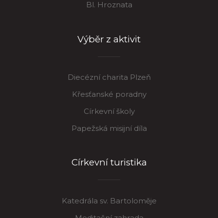
Bl. Hroznata
Výběr z aktivit
Diecézní charita Plzeň
Křesťanské poradny
Církevní školy
Papežská misijní díla
Církevní turistika
Katedrála sv. Bartoloměje
Meditační zahrada