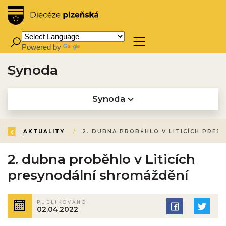
Powered by
Translate
Synoda
Synoda
ZPĚT
ÚVOD
AKTUALITY
/
/
2. DU
2. dubna proběhlo v Liticích
presynodální shromáždění
PUBLIKOVÁNO
02.04.2022