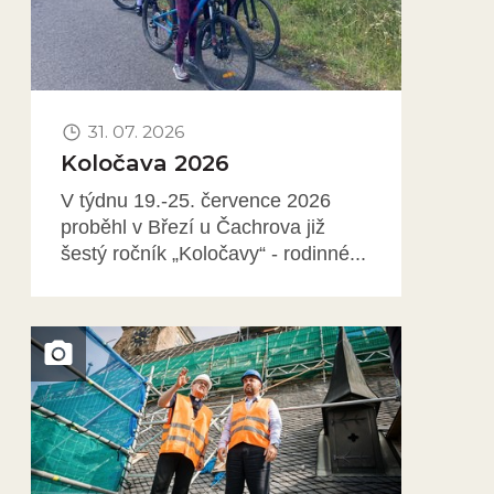
31. 07. 2026
Koločava 2026
V týdnu 19.-25. července 2026
proběhl v Březí u Čachrova již
šestý ročník „Koločavy“ - rodinné...
Obrázek novinky