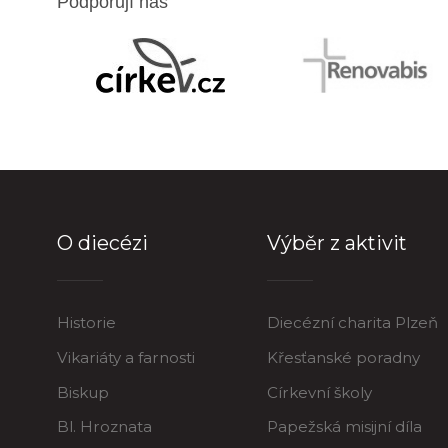
Podporují nás
O diecézi
Výběr z aktivit
Historie
Diecézní charita Plzeň
Vikariáty a farnosti
Křesťanské poradny
Biskup
Církevní školy
Bl. Hroznata
Papežská misijní díla