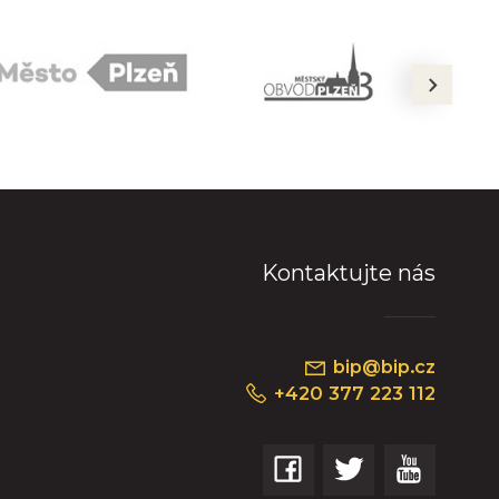
next
Kontaktujte nás
bip@bip.cz
+420 377 223 112