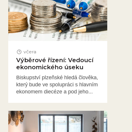
včera
Výběrové řízení: Vedoucí
ekonomického úseku
Biskupství plzeňské hledá člověka,
který bude ve spolupráci s hlavním
ekonomem diecéze a pod jeho...
Obrázek novinky