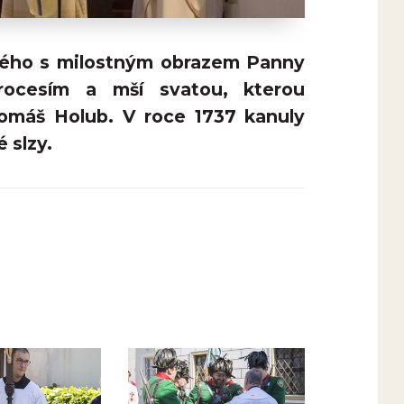
eného s milostným obrazem Panny
procesím a mší svatou, kterou
Tomáš Holub. V roce 1737 kanuly
 slzy.