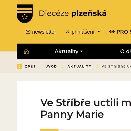
newsletter
přihlášení
PRO 
Aktuality
O d
ZPĚT
ÚVOD
/
AKTUALITY
/
VE STŘÍBŘE 
Ve Stříbře uctili 
Panny Marie