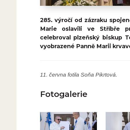
285. výročí od zázraku spoj
Marie oslavili ve Stříbře 
celebroval plzeňský biskup 
vyobrazené Panně Marii krvavé
11. června fotila Soňa Pikrtová.
Fotogalerie