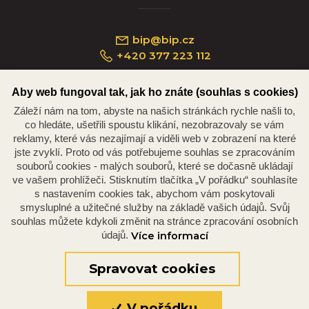
bip@bip.cz
+420 377 223 112
Aby web fungoval tak, jak ho znáte (souhlas s cookies)
Záleží nám na tom, abyste na našich stránkách rychle našli to,
Náměstí Republiky 234/35, 301 00 Plzeň
co hledáte, ušetřili spoustu klikání, nezobrazovaly se vám
reklamy, které vás nezajímají a viděli web v zobrazení na které
jste zvyklí. Proto od vás potřebujeme souhlas se zpracováním
souborů cookies - malých souborů, které se dočasně ukládají
ve vašem prohlížeči. Stisknutím tlačítka „V pořádku“ souhlasíte
s nastavením cookies tak, abychom vám poskytovali
smysluplné a užitečné služby na základě vašich údajů. Svůj
souhlas můžete kdykoli změnit na stránce zpracování osobních
údajů.
Více informací
© 2026 Oficiální stránky Plzeňské diecéze
©dmpCMS
Spravovat cookies
V pořádku