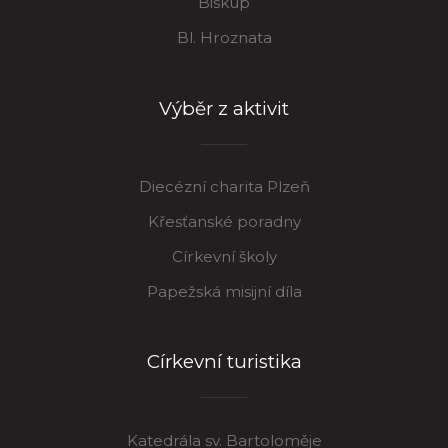
Biskup
Bl. Hroznata
Výběr z aktivit
Diecézní charita Plzeň
Křesťanské poradny
Církevní školy
Papežská misijní díla
Církevní turistika
Katedrála sv. Bartoloměje