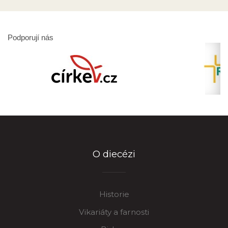
Podporují nás
O diecézi
Historie
Vikariáty a farnosti