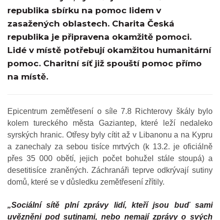
republika sbírku na pomoc lidem v
zasažených oblastech. Charita Česká
republika je připravena okamžitě pomoci.
Lidé v místě potřebují okamžitou humanitární
pomoc. Charitní síť již spouští pomoc přímo
na místě.
Epicentrum zemětřesení o síle 7.8 Richterovy škály bylo
kolem tureckého města Gaziantep, které leží nedaleko
syrských hranic. Otřesy byly cítit až v Libanonu a na Kypru
a zanechaly za sebou tisíce mrtvých (k 13.2. je oficiálně
přes 35 000 obětí, jejich počet bohužel stále stoupá)
a
desetitisíce zraněných. Záchranáři teprve odkrývají sutiny
domů, které se v důsledku zemětřesení zřítily.
„Sociální sítě plní zprávy lidí, kteří jsou buď sami
uvězněni pod sutinami, nebo nemají zprávy o svých