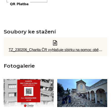
Soubory ke stažení
TZ_230206_Charita ČR vyhlašuje sbírku na pomoc obětem zemětřesení v Turecku a Sýrii.pdf
Fotogalerie