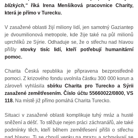
blízkých,“
říká Irena Menšíková pracovnice Charity,
která je přímo v Turecku.
V zasažené oblasti žijí miliony lidí, jen samotný Gaziantep
je dvoumilionová metropole, kde žije také na půl milionů
uprchlíků ze Sýrie. Odhaduje se, že o střechu nad hlavou
přišly
stovky tisíc lidí, kteří potřebují humanitární
pomoc.
Charita Česká republika je připravena bezprostředně
pomoci. Z krizového fondu uvolnila částku 300 000 korun a
zároveň vyhlásila
sbírku Charita pro Turecko a Sýrii
zasažené zemětřesením. Číslo účtu 55660022/0800, VS
118.
Na místě již přímo pomáhá Charita Turecko.
Situaci v zasažené oblasti komplikuje tuhý mráz a husté
sněžení a déšť. To stěžuje nejen práci záchranářů, ale také
podmínky těch, kteří během zemětřesení přišli o střechu
nad hlavou. Ti se choulí venku na mrazu a schovávají se