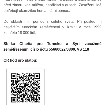
před zimou, kde můžou, například v autech. Zasažení lidé
potřebují okamžitou humanitární pomoc.
Do oblasti míří pomoc z celého světa. Při posledním
největším tureckém zemětřesení v Izmitu v roce 1999
zemřelo 18 000 lidí.
Sbírka Charita pro Turecko a Sýrii zasažené
zemětřesením: číslo účtu 55660022/0800, VS 118
QR kód pro platbu: