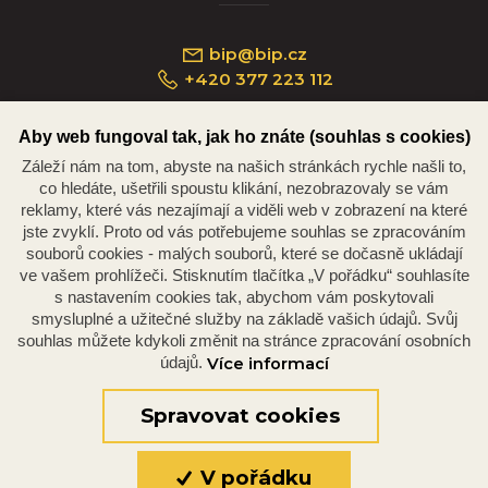
bip@bip.cz
+420 377 223 112
Aby web fungoval tak, jak ho znáte (souhlas s cookies)
Záleží nám na tom, abyste na našich stránkách rychle našli to,
Náměstí Republiky 234/35, 301 00 Plzeň
co hledáte, ušetřili spoustu klikání, nezobrazovaly se vám
reklamy, které vás nezajímají a viděli web v zobrazení na které
jste zvyklí. Proto od vás potřebujeme souhlas se zpracováním
souborů cookies - malých souborů, které se dočasně ukládají
ve vašem prohlížeči. Stisknutím tlačítka „V pořádku“ souhlasíte
s nastavením cookies tak, abychom vám poskytovali
smysluplné a užitečné služby na základě vašich údajů. Svůj
souhlas můžete kdykoli změnit na stránce zpracování osobních
údajů.
Více informací
© 2026 Oficiální stránky Plzeňské diecéze
©dmpCMS
Spravovat cookies
V pořádku