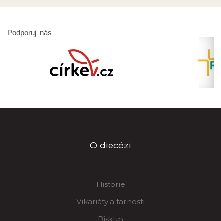
Podporují nás
O diecézi
Historie
Vikariáty a farnosti
Biskup