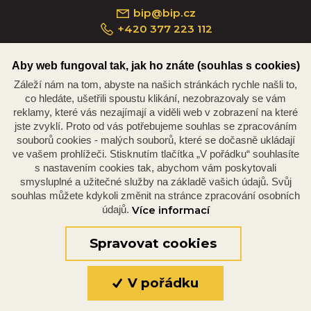
bip@bip.cz
+420 377 223 112
Aby web fungoval tak, jak ho znáte (souhlas s cookies)
Záleží nám na tom, abyste na našich stránkách rychle našli to,
Náměstí Republiky 234/35, 301 00 Plzeň
co hledáte, ušetřili spoustu klikání, nezobrazovaly se vám
reklamy, které vás nezajímají a viděli web v zobrazení na které
jste zvyklí. Proto od vás potřebujeme souhlas se zpracováním
souborů cookies - malých souborů, které se dočasně ukládají
ve vašem prohlížeči. Stisknutím tlačítka „V pořádku“ souhlasíte
s nastavením cookies tak, abychom vám poskytovali
smysluplné a užitečné služby na základě vašich údajů. Svůj
souhlas můžete kdykoli změnit na stránce zpracování osobních
údajů.
Více informací
© 2026 Oficiální stránky Plzeňské diecéze
©dmpCMS
Spravovat cookies
V pořádku