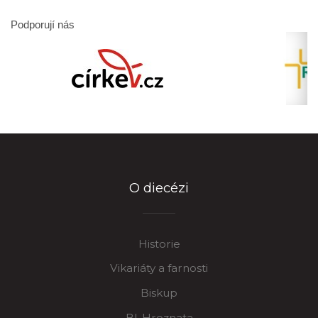
Podporují nás
O diecézi
Historie
Vikariáty a farnosti
Biskup
Bl. Hroznata