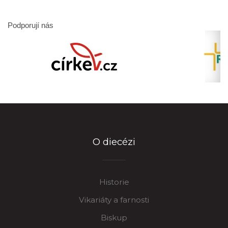
Podporují nás
O diecézi
Historie
Vikariáty a farnosti
Biskup