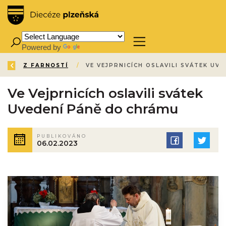
Powered by
Translate
ZPĚT
ÚVOD
AKTUALITY
AKTUALITY
Z FARNOSTÍ
/
/
/
/
Ve Vejprnicích oslavili svátek
Uvedení Páně do chrámu
PUBLIKOVÁNO
06.02.2023