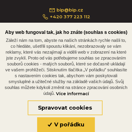
bip@bip.cz
+420 377 223 112
Aby web fungoval tak, jak ho znáte (souhlas s cookies)
Záleží nám na tom, abyste na našich stránkách rychle našli to,
Náměstí Republiky 234/35, 301 00 Plzeň
co hledáte, ušetřili spoustu klikání, nezobrazovaly se vám
reklamy, které vás nezajímají a viděli web v zobrazení na které
jste zvyklí. Proto od vás potřebujeme souhlas se zpracováním
souborů cookies - malých souborů, které se dočasně ukládají
ve vašem prohlížeči. Stisknutím tlačítka „V pořádku“ souhlasíte
s nastavením cookies tak, abychom vám poskytovali
smysluplné a užitečné služby na základě vašich údajů. Svůj
souhlas můžete kdykoli změnit na stránce zpracování osobních
údajů.
Více informací
© 2026 Oficiální stránky Plzeňské diecéze
©dmpCMS
Spravovat cookies
V pořádku