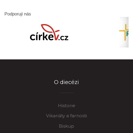
Podporují nás
O diecézi
Historie
Vikariáty a farnosti
Biskup