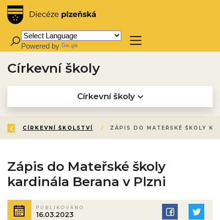
Powered by
Translate
Církevní školy
Církevní školy
ZPĚT
ÚVOD
AKTIVITY A SLUŽBY
KULTURA A VZDĚLÁVÁNÍ
CÍRKEVNÍ ŠKOLSTVÍ
/
/
/
/
Zápis do Mateřské školy
kardinála Berana v Plzni
PUBLIKOVÁNO
16.03.2023