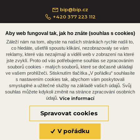
bip@bip.cz
+420 377 223 112
Aby web fungoval tak, jak ho znáte (souhlas s cookies)
Záleží nám na tom, abyste na našich stránkách rychle našli to,
Náměstí Republiky 234/35, 301 00 Plzeň
co hledáte, ušetřili spoustu klikání, nezobrazovaly se vám
reklamy, které vás nezajímají a viděli web v zobrazení na které
jste zvyklí. Proto od vás potřebujeme souhlas se zpracováním
souborů cookies - malých souborů, které se dočasně ukládají
ve vašem prohlížeči. Stisknutím tlačítka „V pořádku“ souhlasíte
s nastavením cookies tak, abychom vám poskytovali
smysluplné a užitečné služby na základě vašich údajů. Svůj
souhlas můžete kdykoli změnit na stránce zpracování osobních
údajů.
Více informací
© 2026 Oficiální stránky Plzeňské diecéze
©dmpCMS
Spravovat cookies
V pořádku