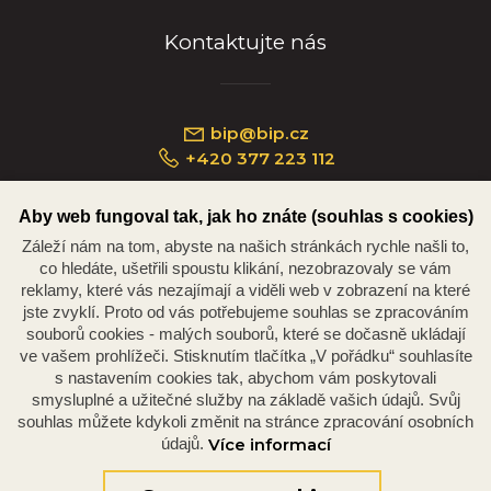
Kontaktujte nás
bip@bip.cz
+420 377 223 112
Aby web fungoval tak, jak ho znáte (souhlas s cookies)
Záleží nám na tom, abyste na našich stránkách rychle našli to,
Náměstí Republiky 234/35, 301 00 Plzeň
co hledáte, ušetřili spoustu klikání, nezobrazovaly se vám
reklamy, které vás nezajímají a viděli web v zobrazení na které
jste zvyklí. Proto od vás potřebujeme souhlas se zpracováním
souborů cookies - malých souborů, které se dočasně ukládají
ve vašem prohlížeči. Stisknutím tlačítka „V pořádku“ souhlasíte
s nastavením cookies tak, abychom vám poskytovali
smysluplné a užitečné služby na základě vašich údajů. Svůj
souhlas můžete kdykoli změnit na stránce zpracování osobních
údajů.
Více informací
© 2026 Oficiální stránky Plzeňské diecéze
©dmpCMS