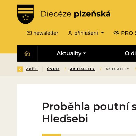
newsletter
přihlášení
PRO 
Aktuality
O d
ZPĚT
ÚVOD
/
AKTUALITY
/
AKTUALITY
Proběhla poutní s
Hleďsebi