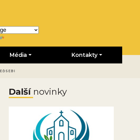
Translate
Média
Kontakty
EĎSEBI
Další
novinky
Obrázek novinky