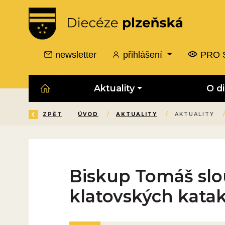
newsletter
přihlášení
PRO 
Aktuality
O d
ZPĚT
ÚVOD
/
AKTUALITY
/
AKTUALITY
Biskup Tomáš slou
klatovských kat