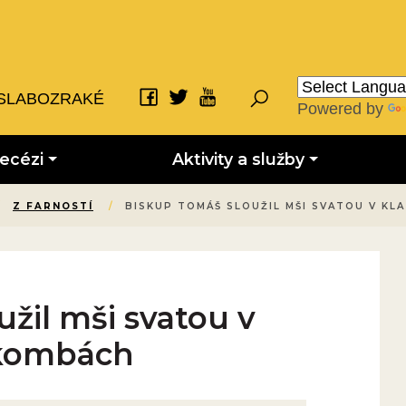
SLABOZRAKÉ
Powered by
iecézi
Aktivity a služby
/
Z FARNOSTÍ
/
BISKUP TOMÁŠ SLOUŽIL MŠI SVATOU V K
žil mši svatou v
akombách