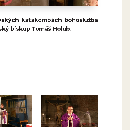
tovských katakombách bohoslužba
ňský biskup Tomáš Holub.