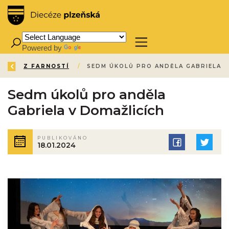
Powered by
Translate
ZPĚT
ÚVOD
AKTUALITY
AKTUALITY
Z FARNOSTÍ
/
/
/
/
Sedm úkolů pro anděla
Gabriela v Domažlicích
PUBLIKOVÁNO
18.01.2024