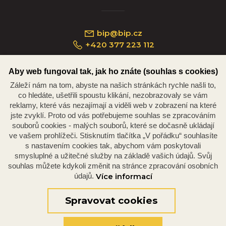
bip@bip.cz
+420 377 223 112
Aby web fungoval tak, jak ho znáte (souhlas s cookies)
Záleží nám na tom, abyste na našich stránkách rychle našli to,
Náměstí Republiky 234/35, 301 00 Plzeň
co hledáte, ušetřili spoustu klikání, nezobrazovaly se vám
reklamy, které vás nezajímají a viděli web v zobrazení na které
jste zvyklí. Proto od vás potřebujeme souhlas se zpracováním
souborů cookies - malých souborů, které se dočasně ukládají
ve vašem prohlížeči. Stisknutím tlačítka „V pořádku“ souhlasíte
s nastavením cookies tak, abychom vám poskytovali
smysluplné a užitečné služby na základě vašich údajů. Svůj
souhlas můžete kdykoli změnit na stránce zpracování osobních
údajů.
Více informací
© 2026 Oficiální stránky Plzeňské diecéze
©dmpCMS
Spravovat cookies