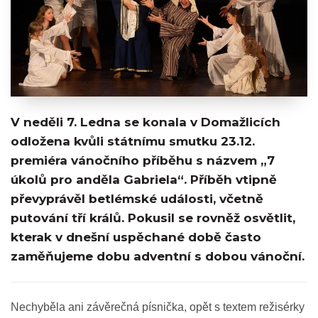
V neděli 7. Ledna se konala v Domažlicích
odložena kvůli státnímu smutku 23.12.
premiéra vánočního příběhu s názvem „7
úkolů pro anděla Gabriela“. Příběh vtipně
převyprávěl betlémské události, včetně
putování tří králů. Pokusil se rovněž osvětlit,
kterak v dnešní uspěchané době často
zaměňujeme dobu adventní s dobou vánoční.
Nechyběla ani závěrečná písnička, opět s textem režisérky