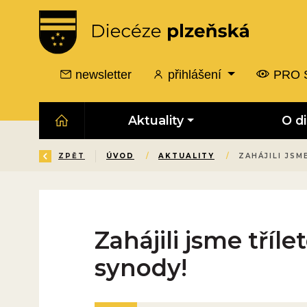
newsletter
přihlášení
PRO 
Aktuality
O d
ZPĚT
ÚVOD
/
AKTUALITY
/
ZAHÁJILI JSM
Zahájili jsme tříl
synody!