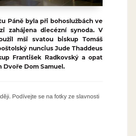
řtu Páně byla při bohoslužbách ve
zi zahájena diecézní synoda. V
loužil mši svatou biskup Tomáš
apoštolský nuncius Jude Thaddeus
skup František Radkovský a opat
ém Dvoře Dom Samuel.
ji. Podívejte se na fotky ze slavnosti