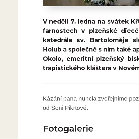
V neděli 7. ledna na svátek K
farnostech v plzeňské diecé
katedrále sv. Bartoloměje s
Holub a společně s ním také 
Okolo, emeritní plzeňský bi
trapistického kláštera v Nov
Kázání pana nuncia zveřejníme pozdě
od Soni Pikrtové.
Fotogalerie