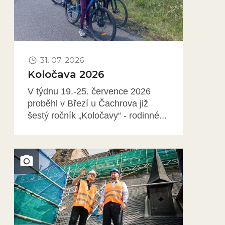
31. 07. 2026
Koločava 2026
V týdnu 19.-25. července 2026
proběhl v Březí u Čachrova již
šestý ročník „Koločavy“ - rodinné...
Obrázek novinky