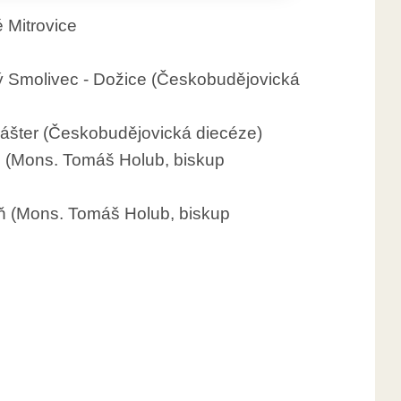
 Mitrovice
ý Smolivec - Dožice (Českobudějovická
lášter (Českobudějovická diecéze)
ň (Mons. Tomáš Holub, biskup
ň (Mons. Tomáš Holub, biskup