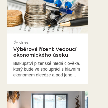
dnes
Výběrové řízení: Vedoucí
ekonomického úseku
Biskupství plzeňské hledá člověka,
který bude ve spolupráci s hlavním
ekonomem diecéze a pod jeho...
Obrázek novinky