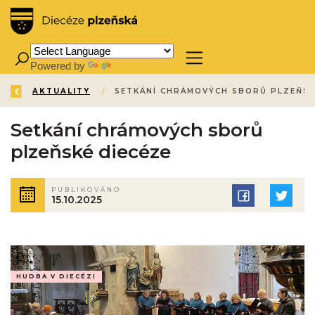
Powered by
Translate
ZPĚT
ÚVOD
AKTUALITY
/
/
Setkání chrámových sborů
plzeňské diecéze
PUBLIKOVÁNO
15.10.2025
HUDBA V DIECÉZI