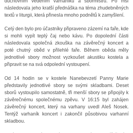
duchovním vedením varhaníků a sbormistrů. Po mši
následovala jeho kratší přednáška na téma zhudebněných
textů v liturgii, která přinesla mnoho podnětů k zamyšlení.
Celý den bylo pro účastníky připraveno zázemí na faře, kde
si mohli vypít teplý čaj nebo kávu. Po dopolední části
následovala společná zkouška na závěrečný koncert a
poté chutný oběd v přilehlé faře. Během oběda měly
jednotlivé sbory možnost vyzkoušet akustiku kostela a
připravit se na svá odpolední vystoupení.
Od 14 hodin se v kostele Nanebevzetí Panny Marie
představily jednotlivé sbory se svými skladbami. Deset
sborů vystoupilo samostatně, tři menší sbory se připojily k
závěrečnému společnému zpěvu. V 16:15 byl zahájen
závěrečný koncert, který na varhany uvedl Aleš Nosek.
Tentýž varhaník koncert i zakončil působivou varhanní
skladbou.