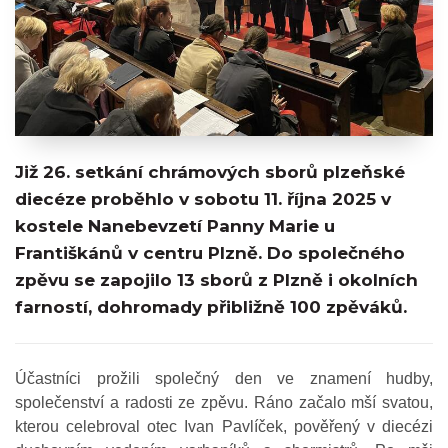
Již 26. setkání chrámových sborů plzeňské
diecéze proběhlo v sobotu 11. října 2025 v
kostele Nanebevzetí Panny Marie u
Františkánů v centru Plzně. Do společného
zpěvu se zapojilo 13 sborů z Plzně i okolních
farností, dohromady přibližně 100 zpěváků.
Účastníci prožili společný den ve znamení hudby,
společenství a radosti ze zpěvu. Ráno začalo mší svatou,
kterou celebroval otec Ivan Pavlíček, pověřený v diecézi