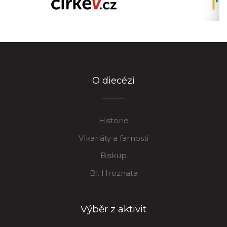
O diecézi
Historie
Vikariáty a farnosti
Biskup
Bl. Hroznata
Výběr z aktivit