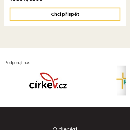
Chci přispět
Podporují nás
O diecézi