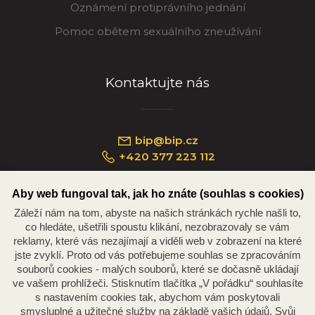
Oznámení protiprávního jednání
Pomoc obětem sexuálního zneužívání
Kontaktujte nás
bip@bip.cz
+420 377 223 112
Aby web fungoval tak, jak ho znáte (souhlas s cookies)
Záleží nám na tom, abyste na našich stránkách rychle našli to,
Náměstí Republiky 234/35, 301 00 Plzeň
co hledáte, ušetřili spoustu klikání, nezobrazovaly se vám
reklamy, které vás nezajímají a viděli web v zobrazení na které
jste zvyklí. Proto od vás potřebujeme souhlas se zpracováním
souborů cookies - malých souborů, které se dočasně ukládají
ve vašem prohlížeči. Stisknutím tlačítka „V pořádku“ souhlasíte
s nastavením cookies tak, abychom vám poskytovali
smysluplné a užitečné služby na základě vašich údajů. Svůj