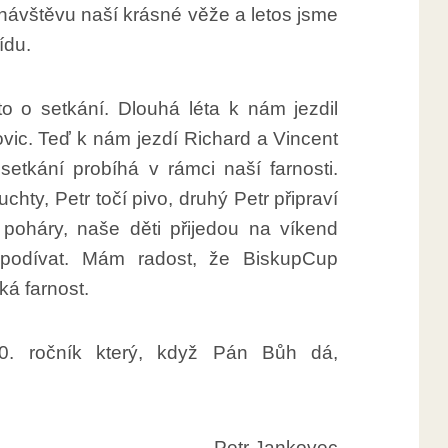
 návštěvu naší krásné věže a letos jsme
ídu.
to o setkání. Dlouhá léta k nám jezdil
vic. Teď k nám jezdí Richard a Vincent
setkání probíhá v rámci naší farnosti.
hty, Petr točí pivo, druhý Petr připraví
a poháry, naše děti přijedou na víkend
podívat. Mám radost, že BiskupCup
ká farnost.
. ročník který, když Pán Bůh dá,
Petr Jankovec