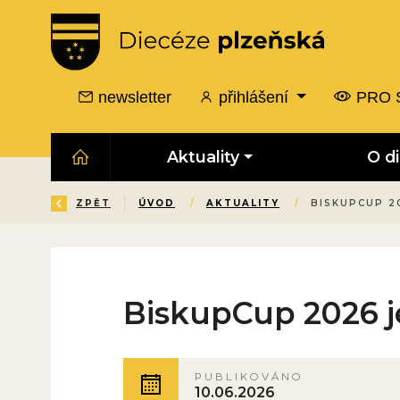
newsletter
přihlášení
PRO 
Aktuality
O d
ZPĚT
ÚVOD
/
AKTUALITY
/
BISKUPCUP 20
BiskupCup 2026 je 
PUBLIKOVÁNO
10.06.2026