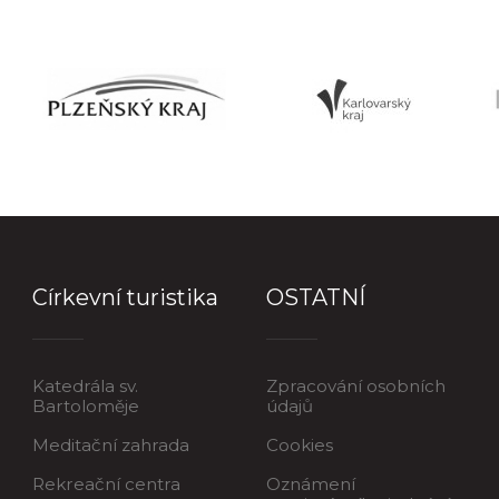
Církevní turistika
OSTATNÍ
Katedrála sv.
Zpracování osobních
Bartoloměje
údajů
Meditační zahrada
Cookies
Rekreační centra
Oznámení