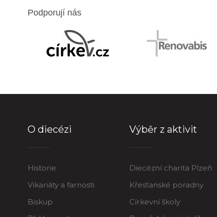
Podporují nás
O diecézi
Výběr z aktivit
Historie
Diecézní charita Plzeň
Vikariáty a farnosti
Křesťanské poradny
Biskup
Církevní školy