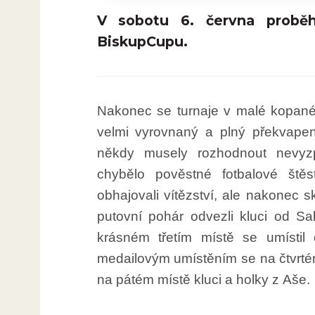
V sobotu 6. června proběhl
BiskupCupu.
Nakonec se turnaje v malé kopané 
velmi vyrovnaný a plný překvape
někdy musely rozhodnout nevyzp
chybělo pověstné fotbalové štěs
obhajovali vítězství, ale nakonec s
putovní pohár odvezli kluci od Sal
krásném třetím místě se umísti
medailovým umístěním se na čtvrtém
na pátém místě kluci a holky z Aše.