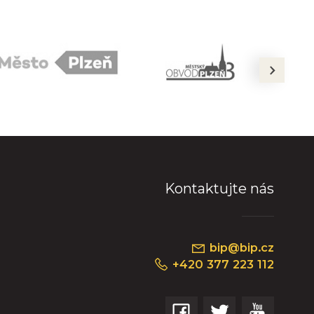
next
Kontaktujte nás
bip@bip.cz
+420 377 223 112