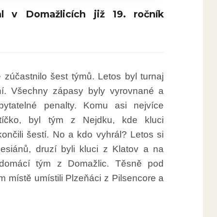
 v Domažlicích již 19. ročník
zúčastnilo šest týmů. Letos byl turnaj
ní. Všechny zápasy byly vyrovnané a
ytatelné penalty. Komu asi nejvíce
tíčko, byl tým z Nejdku, kde kluci
končili šestí. No a kdo vyhrál? Letos si
esiánů, druzí byli kluci z Klatov a na
l domácí tým z Domažlic. Těsně pod
 místě umístili Plzeňáci z Pilsencore a