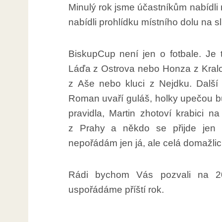
Minulý rok jsme účastníkům nabídli
nabídli prohlídku místního dolu na sl
BiskupCup není jen o fotbale. Je 
Láďa z Ostrova nebo Honza z Kralo
z Aše nebo kluci z Nejdku. Další 
Roman uvaří guláš, holky upečou buc
pravidla, Martin zhotoví krabici n
z Prahy a někdo se přijde jen 
nepořádám jen já, ale celá domažlic
Rádi bychom Vás pozvali na 20
uspořádáme příští rok.