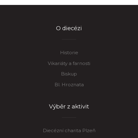
O diecézi
Historie
Vikariáty a farnosti
Biskup
Bl. Hroznata
Výběr z aktivit
Diecézní charita Plzeň