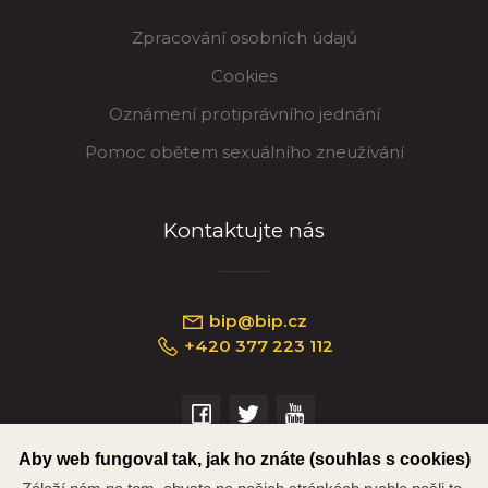
Zpracování osobních údajů
Cookies
Oznámení protiprávního jednání
Pomoc obětem sexuálního zneužívání
Kontaktujte nás
bip@bip.cz
+420 377 223 112
Náměstí Republiky 234/35, 301 00 Plzeň
Aby web fungoval tak, jak ho znáte (souhlas s cookies)