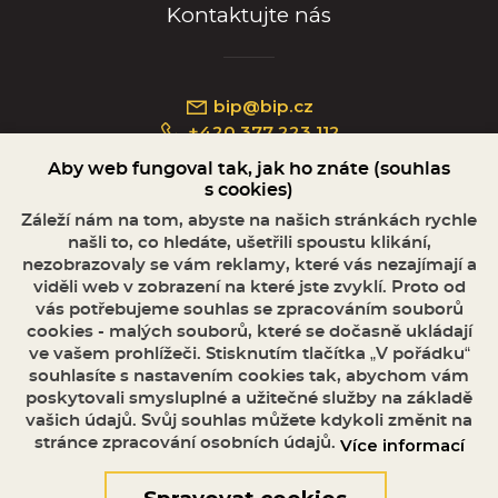
Kontaktujte nás
bip@bip.cz
+420 377 223 112
Aby web fungoval tak, jak ho znáte (souhlas
s cookies)
Záleží nám na tom, abyste na našich stránkách rychle
našli to, co hledáte, ušetřili spoustu klikání,
Náměstí Republiky 234/35, 301 00 Plzeň
nezobrazovaly se vám reklamy, které vás nezajímají a
viděli web v zobrazení na které jste zvyklí. Proto od
vás potřebujeme souhlas se zpracováním souborů
cookies - malých souborů, které se dočasně ukládají
ve vašem prohlížeči. Stisknutím tlačítka „V pořádku“
souhlasíte s nastavením cookies tak, abychom vám
poskytovali smysluplné a užitečné služby na základě
vašich údajů. Svůj souhlas můžete kdykoli změnit na
stránce zpracování osobních údajů.
Více informací
© 2026 Oficiální stránky Plzeňské diecéze
©dmpCMS