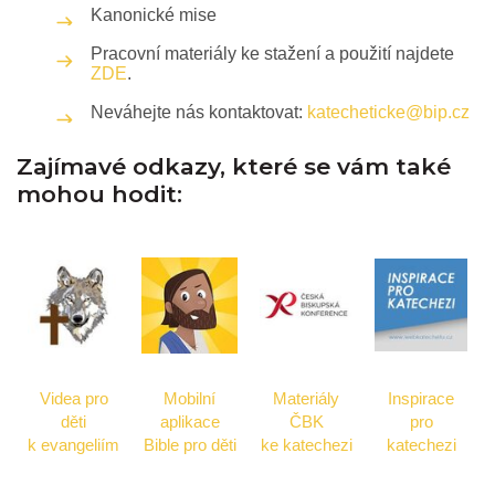
Kanonické mise
Pracovní materiály ke stažení a použití najdete
ZDE
.
Neváhejte nás kontaktovat:
katecheticke@bip.cz
Zajímavé odkazy, které se vám také
mohou hodit:
Videa pro
Mobilní
Materiály
Inspirace
děti
aplikace
ČBK
pro
k evangeliím
Bible pro děti
ke katechezi
katechezi