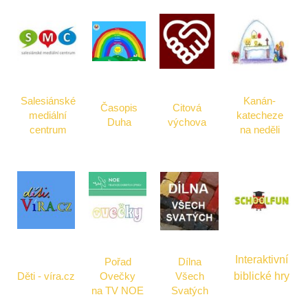
Salesiánské
Kanán-
Časopis
Citová
mediální
katecheze
Duha
výchova
centrum
na neděli
Interaktivní
Pořad
Dílna
Děti - víra.cz
Ovečky
Všech
biblické hry
na TV NOE
Svatých