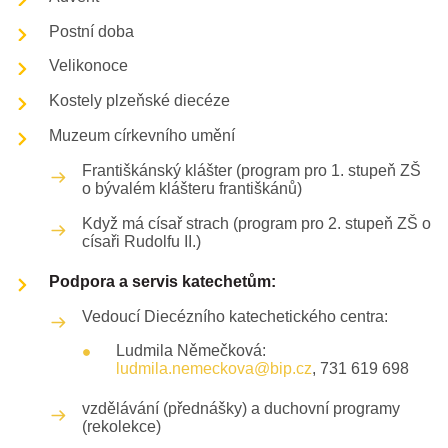
Postní doba
Velikonoce
Kostely plzeňské diecéze
Muzeum církevního umění
Františkánský klášter (program pro 1. stupeň ZŠ
o bývalém klášteru františkánů)
Když má císař strach (program pro 2. stupeň ZŠ o
císaři Rudolfu II.)
Podpora a servis katechetům:
Vedoucí Diecézního katechetického centra:
Ludmila Němečková:
ludmila.nemeckova@bip.cz
, 731 619 698
vzdělávání (přednášky) a duchovní programy
(rekolekce)