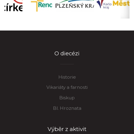
O diecézi
Historie
Vikariáty a farnosti
Biskup
Bl. Hroznata
Výběr z aktivit