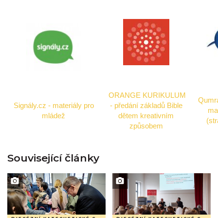
ORANGE KURIKULUM
Qumra
Signály.cz - materiály pro
- předání základů Bible
mat
mládež
dětem kreativním
(str
způsobem
Související články
Obrázek novinky
Obrázek novinky