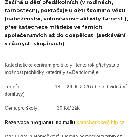
Začíná u dětí předškolních (v rodinách,
farnostech), pokračuje u dětí školního věku
(náboženství, volnočasové aktivity farností),
přes katecheze mládeže ve farních
společenstvích až do dospělosti (setkávání
v různých skupinách).
Katechetické centrum pro školy i tento rok přichystalo
možnost prohlídky katedrály sv.Bartoloměje.
Termín: 18. – 24. 6. 2026 (dle individuální
domluvy)
Cena pro školy: 30 Kč/ žák
Rezervace programu na mailu
katecheticke@bip.cz
Mgr. Ludmila Němečková, ludmila.nemeckova@bip.cz