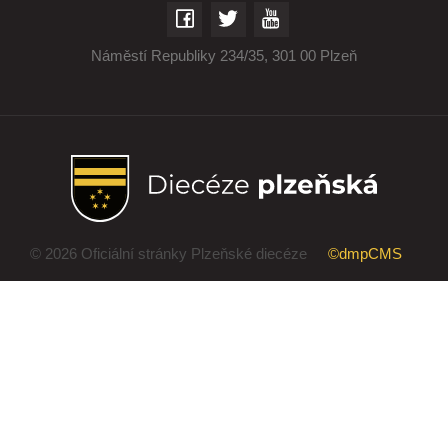
Náměstí Republiky 234/35, 301 00 Plzeň
© 2026 Oficiální stránky Plzeňské diecéze
©dmpCMS