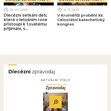
DIECÉZNÍ KATECHETICKÉ CENTRUM
DIECÉZNÍ KATECHETICKÉ CENTRUM
10. 03. 2025
14. 11. 2023
Diecézní setkání dětí,
V Kroměříži proběhl XII.
které v letošním roce
Celostátní katechetický
přistoupí k 1.svatému
kongres
přijímání, s...
Diecézní
zpravodaj
AKTUÁLNÍ ČÍSLO