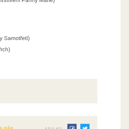
avštívení Panny Marie)
y Samotřetí)
rch)
e nás
SDÍLET: