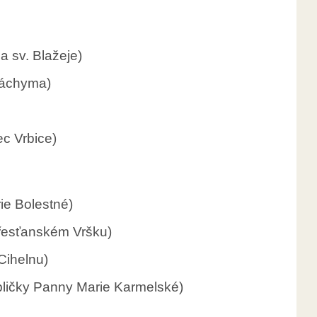
la sv. Blažeje)
 Jáchyma)
ec Vrbice)
ie Bolestné)
křesťanském Vršku)
Cihelnu)
pličky Panny Marie Karmelské)