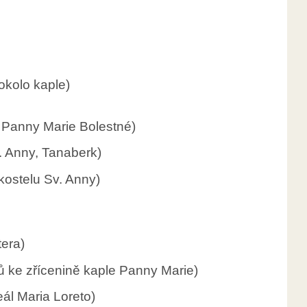
okolo kaple)
i Panny Marie Bolestné)
. Anny, Tanaberk)
kostelu Sv. Anny)
tera)
 ke zřícenině kaple Panny Marie)
eál Maria Loreto)