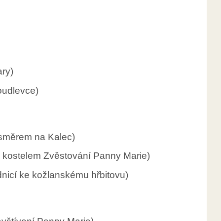
ary)
oudlevce)
 směrem na Kalec)
s kostelem Zvěstování Panny Marie)
dnicí ke kožlanskému hřbitovu)