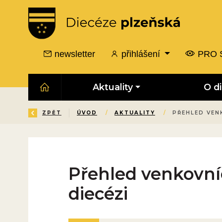
newsletter
přihlášení
PRO 
Aktuality
O d
ZPĚT
ÚVOD
/
AKTUALITY
/
PŘEHLED VEN
Přehled venkovníc
diecézi