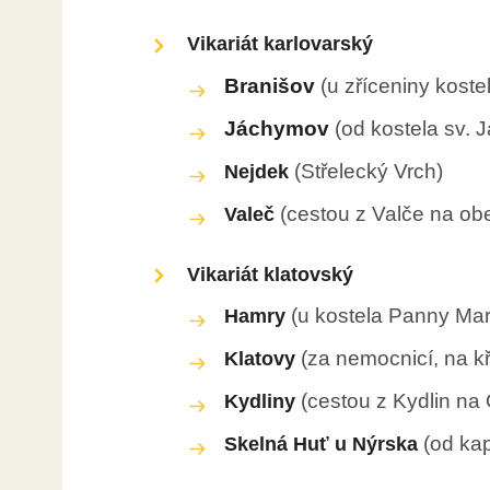
Vikariát karlovarský
Branišov
(u zříceniny koste
Jáchymov
(od kostela sv.
(Střelecký Vrch)
Nejdek
(cestou z Valče na ob
Valeč
Vikariát klatovský
(u kostela Panny Mar
Hamry
(za nemocnicí, na 
Klatovy
(cestou z Kydlin na 
Kydliny
(od ka
Skelná Huť u Nýrska