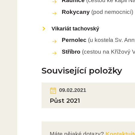
Radnice
(cestou ke kapli N
Rokycany
(pod nemocnicí)
Vikariát tachovský
Pernolec
(u kostela Sv. Ann
Stříbro
(cestou na Křížový V
Související položky
09.02.2021
Půst 2021
Máte nějaké dotazy?
Kontaktujt