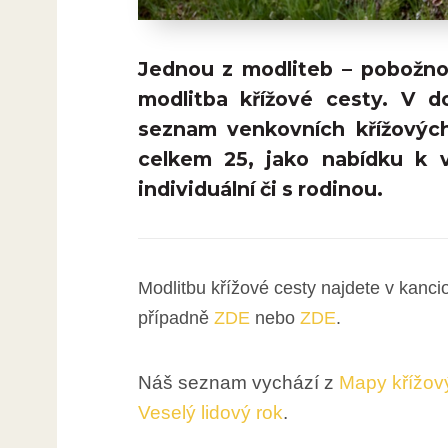
Jednou z modliteb – pobožnost
modlitba křížové cesty. V 
seznam venkovních křížovýc
celkem 25, jako nabídku k v
individuální či s rodinou.
Modlitbu křížové cesty najdete v kanci
případně
ZDE
nebo
ZDE
.
Náš seznam vychází z
Mapy křížov
Veselý lidový rok
.