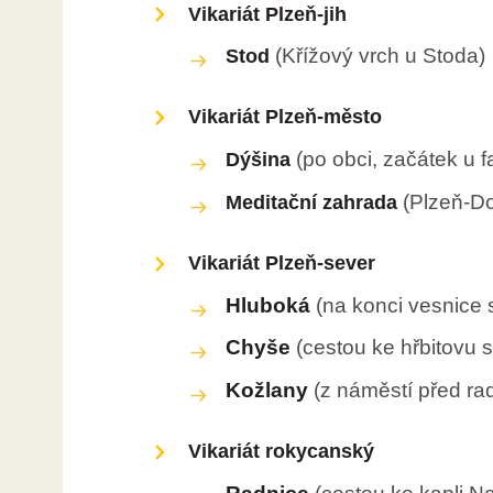
Vikariát Plzeň-jih
(Křížový vrch u Stoda)
Stod
Vikariát Plzeň-město
(po obci, začátek u f
Dýšina
(Plzeň-D
Meditační zahrada
Vikariát Plzeň-sever
Hluboká
(na konci vesnice
Chyše
(cestou ke hřbitovu 
Kožlany
(z náměstí před ra
Vikariát rokycanský