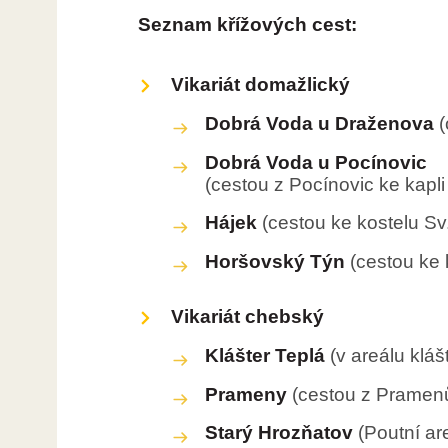
Seznam křížových cest:
Vikariát domažlický
Dobrá Voda u Draženova
(
Dobrá Voda u Pocínovic
(cestou z Pocínovic ke kapl
Hájek
(cestou ke kostelu Sv
Horšovský Týn
(cestou ke 
Vikariát chebský
Klášter Teplá
(v areálu kláš
Prameny
(cestou z Pramenů
Starý Hrozňatov
(Poutní ar