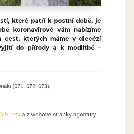
í, které patří k postní době, je
době koronavirové vám nabízíme
h cest, kterých máme v diecézi
yjití do přírody a k modlitbě –
onálu (071, 072, 073),
ých cest
a z webové stránky agentury