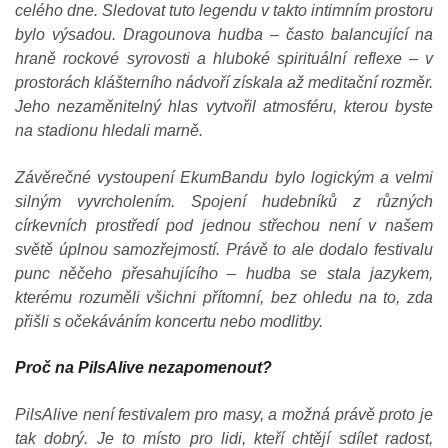
celého dne. Sledovat tuto legendu v takto intimním prostoru
bylo výsadou. Dragounova hudba – často balancující na
hraně rockové syrovosti a hluboké spirituální reflexe – v
prostorách klášterního nádvoří získala až meditační rozměr.
Jeho nezaměnitelný hlas vytvořil atmosféru, kterou byste
na stadionu hledali marně.
Závěrečné vystoupení EkumBandu bylo logickým a velmi
silným vyvrcholením. Spojení hudebníků z různých
církevních prostředí pod jednou střechou není v našem
světě úplnou samozřejmostí. Právě to ale dodalo festivalu
punc něčeho přesahujícího – hudba se stala jazykem,
kterému rozuměli všichni přítomní, bez ohledu na to, zda
přišli s očekáváním koncertu nebo modlitby.
Proč na PilsAlive nezapomenout?
PilsAlive není festivalem pro masy, a možná právě proto je
tak dobrý. Je to místo pro lidi, kteří chtějí sdílet radost,