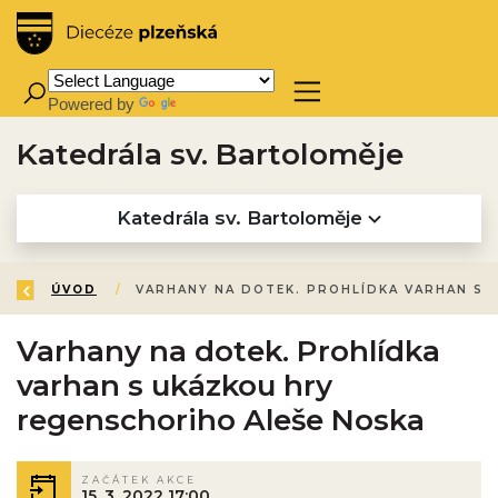
Powered by
Translate
Katedrála sv. Bartoloměje
Katedrála sv. Bartoloměje
ZPĚT
ÚVOD
/
Varhany na dotek. Prohlídka
varhan s ukázkou hry
regenschoriho Aleše Noska
ZAČÁTEK AKCE
15. 3. 2022 17:00