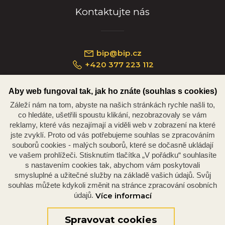
Kontaktujte nás
bip@bip.cz
+420 377 223 112
Aby web fungoval tak, jak ho znáte (souhlas s cookies)
Záleží nám na tom, abyste na našich stránkách rychle našli to,
Náměstí Republiky 234/35, 301 00 Plzeň
co hledáte, ušetřili spoustu klikání, nezobrazovaly se vám
reklamy, které vás nezajímají a viděli web v zobrazení na které
jste zvyklí. Proto od vás potřebujeme souhlas se zpracováním
souborů cookies - malých souborů, které se dočasně ukládají
ve vašem prohlížeči. Stisknutím tlačítka „V pořádku“ souhlasíte
s nastavením cookies tak, abychom vám poskytovali
smysluplné a užitečné služby na základě vašich údajů. Svůj
souhlas můžete kdykoli změnit na stránce zpracování osobních
údajů.
Více informací
© 2026 Oficiální stránky Plzeňské diecéze
©dmpCMS
Spravovat cookies