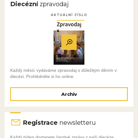
Diecézní
zpravodaj
AKTUÁLNÍ ČÍSLO
Každý měsíc vydáváme zpravodaj s důležitým děním v
diecézi. Prohlédněte si ho online.
Archiv
Registrace
newsletteru
Každý týden dostanete čerstvé zprávy z naší diecéze.