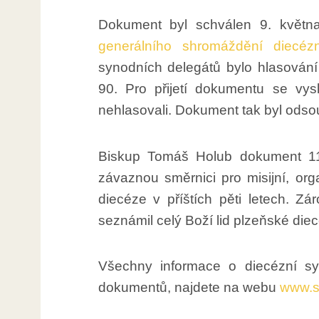
Dokument byl schválen 9. květn
generálního shromáždění diecéz
synodních delegátů bylo hlasování
90. Pro přijetí dokumentu se vysl
nehlasovali. Dokument tak byl odso
Biskup Tomáš Holub dokument 11. 
závaznou směrnici pro misijní, or
diecéze v příštích pěti letech. 
seznámil celý Boží lid plzeňské die
Všechny informace o diecézní sy
dokumentů, najdete na webu
www.s