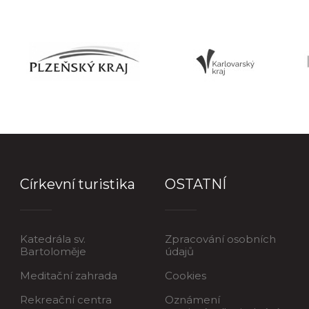
Církevní turistika
OSTATNÍ
Katedrála sv.
Zpracování osobních
Bartoloměje
údajů
Meditační zahrada
Cookies
Rekreační centra
Oznámení