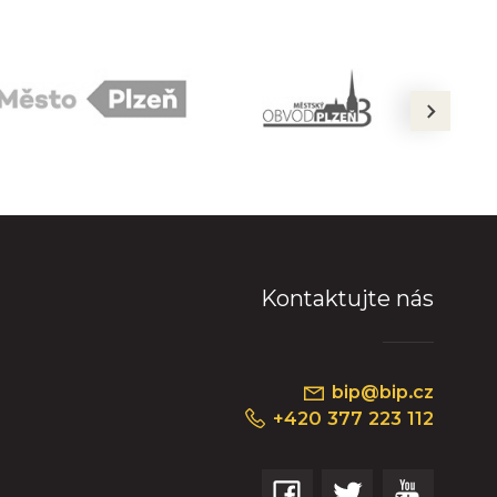
next
Kontaktujte nás
bip@bip.cz
+420 377 223 112