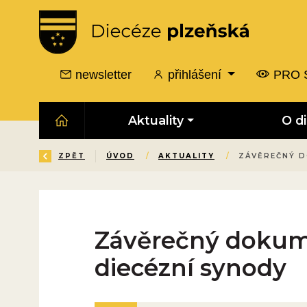
newsletter
přihlášení
PRO 
Aktuality
O d
ZPĚT
ÚVOD
/
AKTUALITY
/
ZÁVĚREČNÝ D
Závěrečný dokume
diecézní synody