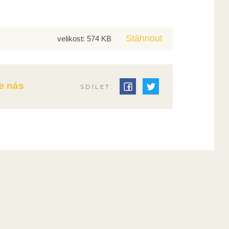
Stáhnout
velikost: 574 KB
e nás
SDÍLET: