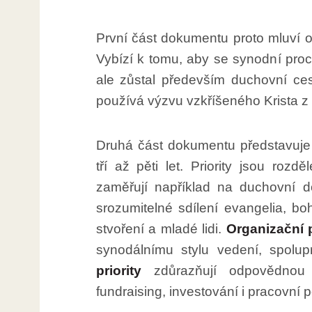
První část dokumentu proto mluví o
Vybízí k tomu, aby se synodní pro
ale zůstal především duchovní ces
používá výzvu vzkříšeného Krista z
Druhá část dokumentu představuje 
tří až pěti let. Priority jsou rozdě
zaměřují například na duchovní do
srozumitelné sdílení evangelia, bo
stvoření a mladé lidi.
Organizační p
synodálnímu stylu vedení, spolu
priority
zdůrazňují odpovědnou s
fundraising, investování i pracovní 