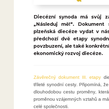
Diecézní synoda má svůj z
„Následuj mě!“. Dokument 
plzeňská diecéze vydat v nás
předchozí dvě etapy synodní
povzbuzení, ale také konkrétní 
ekonomický rozvoj diecéze.
Závěrečný dokument III. etapy
die
tříleté synodní cesty. Připomíná, ž
dlouhodobou cestu proměny, která 
proměnou vzájemných vztahů a má s
celé společnosti.