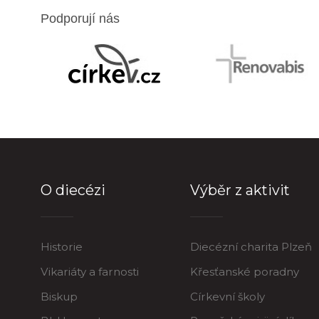
Podporují nás
O diecézi
Výběr z aktivit
Historie
Diecézní charita Plzeň
Vikariáty a farnosti
Křesťanské poradny
Biskup
Církevní školy