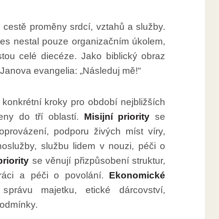
 cestě proměny srdcí, vztahů a služby.
ces nestal pouze organizačním úkolem,
tou celé diecéze. Jako biblický obraz
 Janova evangelia: „Následuj mě!“
konkrétní kroky pro období nejbližších
leny do tří oblastí.
Misijní priority
se
provázení, podporu živých míst víry,
hoslužby, službu lidem v nouzi, péči o
riority
se věnují přizpůsobení struktur,
práci a péči o povolání.
Ekonomické
právu majetku, etické dárcovství,
podmínky.