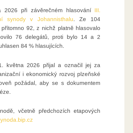
a 2026 při závěrečném hlasování
III.
ní synody v Johannisthalu
. Ze 104
 přítomno 92, z nichž platně hlasovalo
ovilo 76 delegátů, proti bylo 14 a 2
uhlasen 84 % hlasujících.
května 2026 přijal a označil jej za
ganizační i ekonomický rozvoj plzeňské
Zároveň požádal, aby se s dokumentem
céze.
nodě, včetně předchozích etapových
ynoda.bip.cz