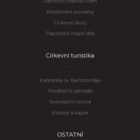
Diecézní charita Plzeň
Křesťanské poradny
Církevní školy
Papežská misijní díla
Církevní turistika
Katedrála sv. Bartoloměje
Meditační zahrada
Rekreační centra
Kostely a kaple
OSTATNÍ