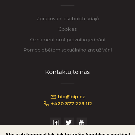
Zpracování osobních údajů
Cookies
Oznámení protiprávního jednání
Pomoc obětem sexuálního zneužívání
Kontaktujte nás
bip@bip.cz
+420 377 223 112
Náměstí Republiky 234/35, 301 00 Plzeň
Aby web fungoval tak, jak ho znáte (souhlas s cookies)