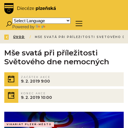
Powered by
Translate
ZPĚT
ÚVOD
/
Mše svatá při příležitosti
Světového dne nemocných
ZAČÁTEK AKCE
9. 2. 2019 9:00
KONEC AKCE
9. 2. 2019 10:00
VIKARIÁT PLZEŇ-MĚSTO