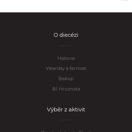
O diecézi
Historie
Vikariáty a farnosti
Biskup
Bl. Hroznata
Výběr z aktivit