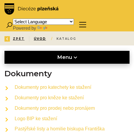
Powered by
Translate
ZPĚT
ÚVOD
/
KATALOG
Menu
Dokumenty
Dokumenty pro katechety ke stažení
Dokumenty pro kněze ke stažení
Dokumenty pro prodej nebo pronájem
Logo BIP ke stažení
Pastýřské listy a homilie biskupa Františka