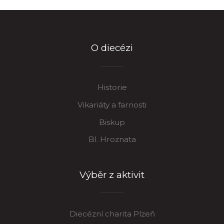
O diecézi
Historie
Vikariáty a farnosti
Biskup
Bl. Hroznata
Výběr z aktivit
Diecézní charita Plzeň