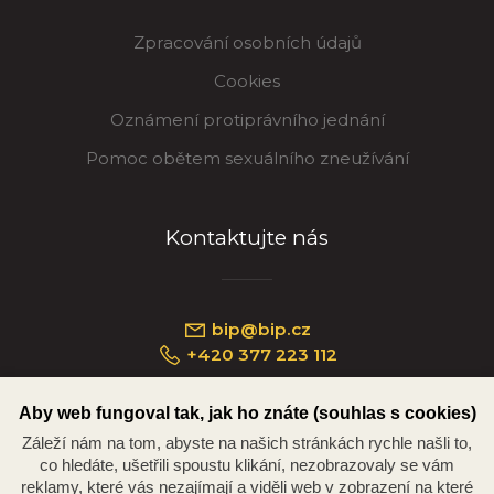
Zpracování osobních údajů
Cookies
Oznámení protiprávního jednání
Pomoc obětem sexuálního zneužívání
Kontaktujte nás
bip@bip.cz
+420 377 223 112
Aby web fungoval tak, jak ho znáte (souhlas s cookies)
Záleží nám na tom, abyste na našich stránkách rychle našli to,
Náměstí Republiky 234/35, 301 00 Plzeň
co hledáte, ušetřili spoustu klikání, nezobrazovaly se vám
reklamy, které vás nezajímají a viděli web v zobrazení na které