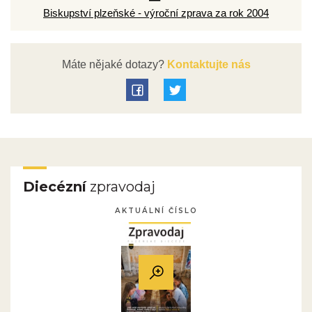
Biskupství plzeňské - výroční zprava za rok 2004
Máte nějaké dotazy?
Kontaktujte nás
Diecézní
zpravodaj
AKTUÁLNÍ ČÍSLO