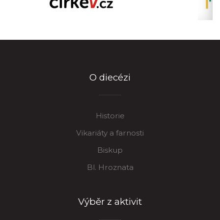
O diecézi
Historie
Vikariáty a farnosti
Biskup
Bl. Hroznata
Výběr z aktivit